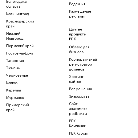
Вологодская
Редакция
область
Размещение
Калининград
рекламы
Краснодарский
край
Другие
Нижний
продукты
Новгород
РБК
Пермский край
Облако для
бизнеса
Ростов-на-Дону
Корпоративный
Татарстан
регистратор
Тюмень
доменов
Черноземье
Хостинг
сайтов
Кавказ
Рег.решения
Карелия
Знакомства
Мурманск
Сайт
Приморский
знакомств
край
podbor.ru
РБК
Компании
РБК Курсы