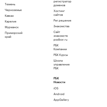
регистратор
Тюмень
доменов
Черноземье
Хостинг
сайтов
Кавказ
Рег.решения
Карелия
Знакомства
Мурманск
Сайт
Приморский
знакомств
край
podbor.ru
РБК
Компании
РБК Курсы
Школа
управления
РБК
РБК
Новости
iOS
Android
AppGallery