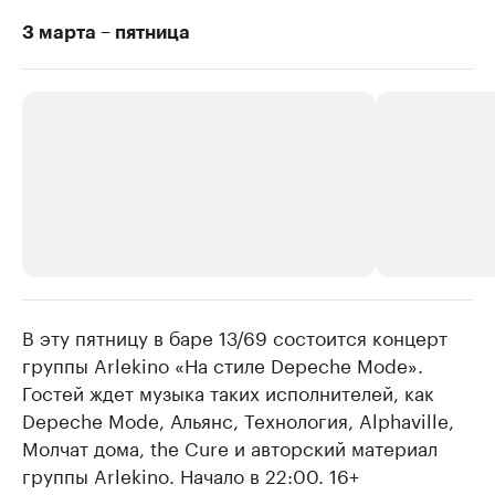
3 марта – пятница
В эту пятницу в баре 13/69 состоится концерт
РБК Компании
РБК Компании
группы Arlekino «На стиле Depeche Mode».
Крупнейшие производители и
Страховые к
Гостей ждет музыка таких исполнителей, как
продавцы медийной продукции
присутствую
Depeche Mode, Альянс, Технология, Alphaville,
Ознакомьтесь с информацией в каталоге
Посмотрите в ката
Молчат дома, the Cure и авторский материал
группы Arlekino. Начало в 22:00. 16+