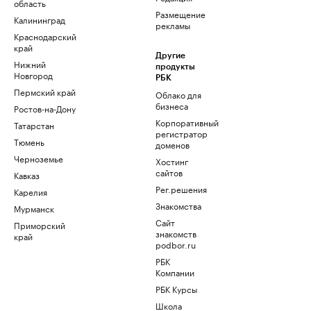
область
Размещение
Калининград
рекламы
Краснодарский
край
Другие
Нижний
продукты
Новгород
РБК
Пермский край
Облако для
бизнеса
Ростов-на-Дону
Корпоративный
Татарстан
регистратор
Тюмень
доменов
Черноземье
Хостинг
сайтов
Кавказ
Рег.решения
Карелия
Знакомства
Мурманск
Сайт
Приморский
знакомств
край
podbor.ru
РБК
Компании
РБК Курсы
Школа