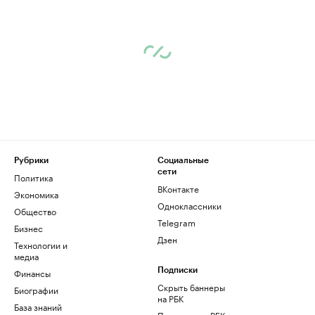
Рубрики
Социальные
сети
Политика
ВКонтакте
Экономика
Одноклассники
Общество
Telegram
Бизнес
Дзен
Технологии и
медиа
Финансы
Подписки
Скрыть баннеры
Биографии
на РБК
База знаний
Подписка на РБК