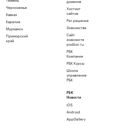
доменов
Черноземье
Хостинг
сайтов
Кавказ
Рег.решения
Карелия
Знакомства
Мурманск
Сайт
Приморский
знакомств
край
podbor.ru
РБК
Компании
РБК Курсы
Школа
управления
РБК
РБК
Новости
iOS
Android
AppGallery