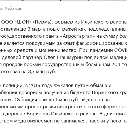
ил Лобанов
 ООО «ШОН» (Пермь), фермер из Ильинского района
ставлен до 3 марта под стражей как подследственны
осударственного гранта «Агростартап» на сумму бол
же является подсудимым за сбыт фальсифицированных
енных средств и мошенничество. При пандемии COVI
и деловой партнер Олег Шашмурин под видом медиц
а продали восьми государственным больницам 70,1 т
ого газа на 3,7 млн руб.
 полиции, в 2019 году Фукалов путем обмана и
ебления доверием получил из бюджета Пермского кра
тап». Субсидия свыше 1 млн руб. выделена на
ленный им проект развития крестьянского (фермерск
 в деревне Борисово Ильинского района. В действит
твом меда бизнесмен не занимался, пасеки у него н