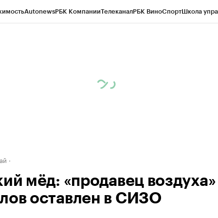
жимость
Autonews
РБК Компании
Телеканал
РБК Вино
Спорт
Школа упра
д
Стиль
Крипто
РБК Бизнес-среда
Дискуссионный клуб
Исследования
К
рагентов
Политика
Экономика
Бизнес
Технологии и медиа
Финансы
Рын
ай
кий мёд: «продавец воздуха»
лов оставлен в СИЗО