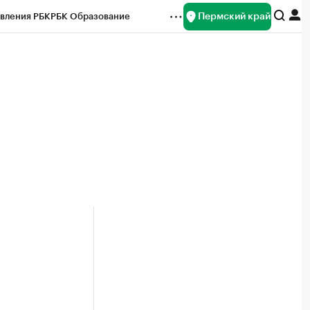
Пермский край
вления РБК
РБК Образование
редитные рейтинги
Франшизы
Газета
ок наличной валюты