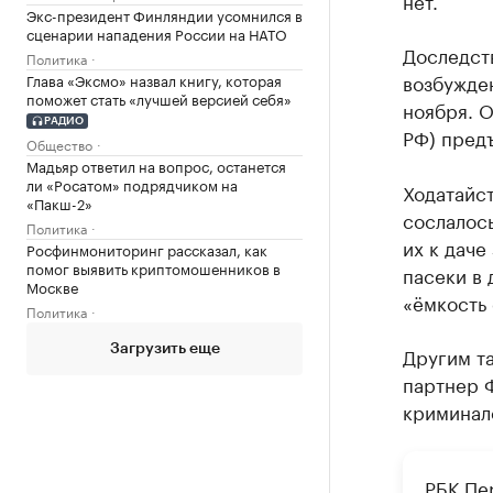
нет.
Экс-президент Финляндии усомнился в
сценарии нападения России на НАТО
Доследств
Политика
возбужде
Глава «Эксмо» назвал книгу, которая
поможет стать «лучшей версией себя»
ноября. О
РАДИО
РФ) предъ
Общество
Мадьяр ответил на вопрос, останется
ли «Росатом» подрядчиком на
Ходатайс
«Пакш-2»
сослалось
Политика
их к даче
Росфинмониторинг рассказал, как
помог выявить криптомошенников в
пасеки в
Москве
«ёмкость 
Политика
Загрузить еще
Другим т
партнер 
криминал
РБК П