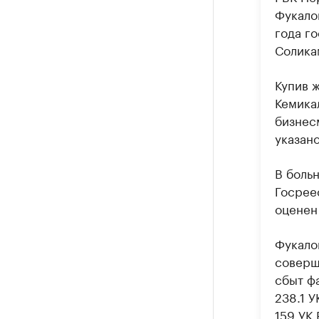
Фукало
года г
Солика
Купив 
Кемика
бизнес
указан
В боль
Госрее
оценен 
Фукало
соверш
сбыт фа
238.1 У
159 УК 