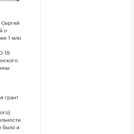
 Сергей
й о
ее 1 млн
D-19
инского
онны
я грант
ого)
ельности
е было и