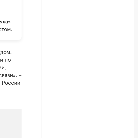
уха»
стом.
удом.
и по
ми,
вязи», –
Н России