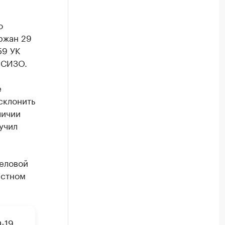
о
ржан 29
59 УК
 СИЗО.
е
склонить
личии
учил
еловой
естном
-19