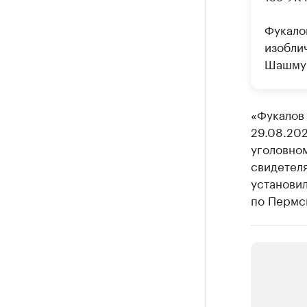
Фукало
изобли
Шашмур
«Фукалов 
29.08.20
уголовно
свидетеля
установи
по Пермс