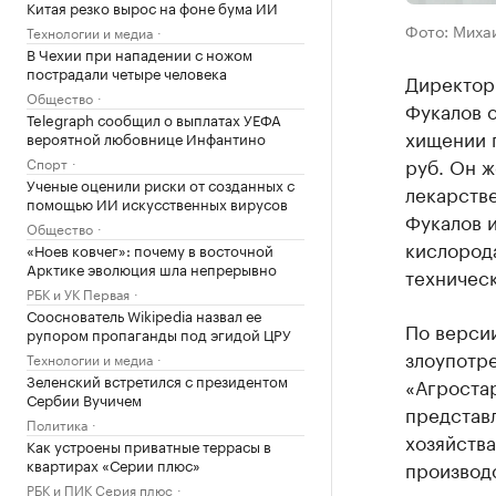
Китая резко вырос на фоне бума ИИ
Фото: Миха
Технологии и медиа
В Чехии при нападении с ножом
пострадали четыре человека
Директор
Общество
Фукалов о
Telegraph сообщил о выплатах УЕФА
хищении г
вероятной любовнице Инфантино
руб. Он 
Спорт
Ученые оценили риски от созданных с
лекарств
помощью ИИ искусственных вирусов
Фукалов 
Общество
кислород
«Ноев ковчег»: почему в восточной
Арктике эволюция шла непрерывно
техническ
РБК и УК Первая
Сооснователь Wikipedia назвал ее
По версии
рупором пропаганды под эгидой ЦРУ
злоупотр
Технологии и медиа
Зеленский встретился с президентом
«Агростар
Сербии Вучичем
представ
Политика
хозяйства
Как устроены приватные террасы в
квартирах «Серии плюс»
производс
РБК и ПИК Серия плюс