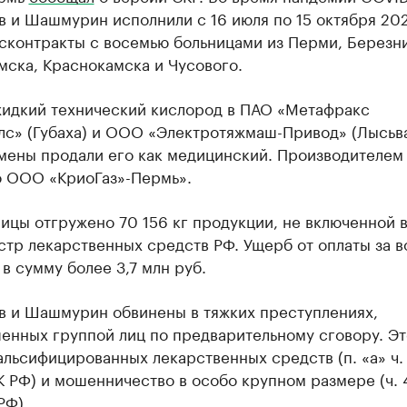
в и Шашмурин исполнили с 16 июля по 15 октября 20
осконтракты с восемью больницами из Перми, Березн
мска, Краснокамска и Чусового.
жидкий технический кислород в ПАО «Метафракс
лс» (Губаха) и ООО «Электротяжмаш-Привод» (Лысьва
мены продали его как медицинский. Производителем
о ООО «КриоГаз»-Пермь».
ницы отгружено 70 156 кг продукции, не включенной 
стр лекарственных средств РФ. Ущерб от оплаты за в
в сумму более 3,7 млн руб.
в и Шашмурин обвинены в тяжких преступлениях,
енных группой лиц по предварительному сговору. Эт
льсифицированных лекарственных средств (п. «а» ч. 
К РФ) и мошенничество в особо крупном размере (ч. 4
РФ).