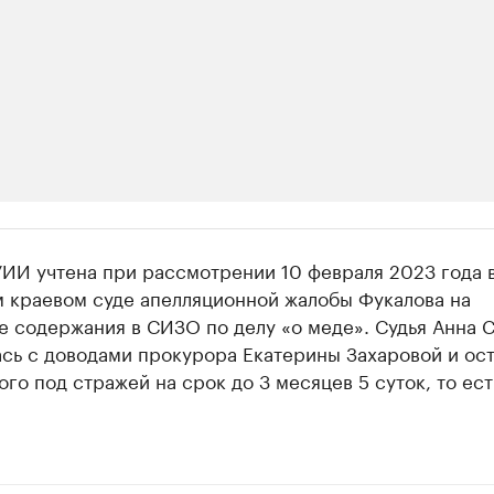
ии
УИИ учтена при рассмотрении 10 февраля 2023 года 
шие производители и продавцы медийной п
 краевом суде апелляционной жалобы Фукалова на
е содержания в СИЗО по делу «о меде». Судья Анна 
 с информацией в каталоге
сь с доводами прокурора Екатерины Захаровой и ос
го под стражей на срок до 3 месяцев 5 суток, то ест