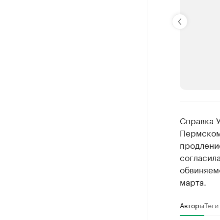
РБК Компан
Справка 
Крупней
Пермском
продлени
Ознакомьтесь
согласила
обвиняемо
марта.
Авторы
Теги