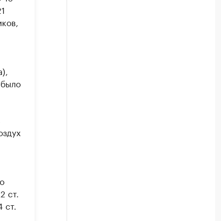
21
иков,
),
 было
в
оздух
о
2 ст.
 ст.