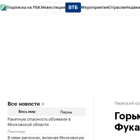
Подписка на РБК
Инвестиции
Мероприятия
Отрасли
Недви
РБК Курсы
РБК Life
Тренды
Визионеры
Национальные проекты
Горо
Спецпроекты СПб
Конференции СПб
Спецпроекты
Проверка конт
Пермский кр
Все новости
Пермь
Весь мир
Горь
Ракетную опасность объявили в
Московской области
Фука
Политика
В семи регионах, включая Московскую