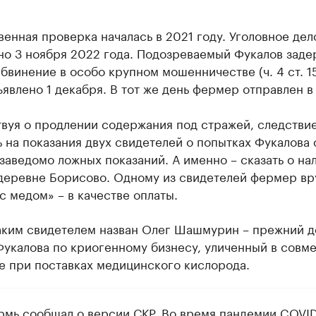
енная проверка началась в 2021 году. Уголовное дел
но 3 ноября 2022 года. Подозреваемый Фукалов заде
бвинение в особо крупном мошенничестве (ч. 4 ст. 1
явлено 1 декабря. В тот же день фермер отправлен в
твуя о продлении содержания под стражей, следстви
 на показания двух свидетелей о попытках Фукалова 
 заведомо ложных показаний. А именно – сказать о на
 деревне Борисово. Одному из свидетелей фермер вр
с медом» – в качестве оплаты.
аким свидетелем назван Олег Шашмурин – прежний д
Фукалова по криогенному бизнесу, уличенный в совм
е при поставках медицинского кислорода.
ермь
сообщал
о версии СКР. Во время пандемии COVID