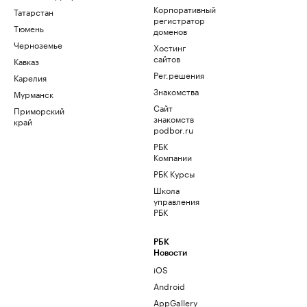
Корпоративный
Татарстан
регистратор
Тюмень
доменов
Черноземье
Хостинг
сайтов
Кавказ
Рег.решения
Карелия
Знакомства
Мурманск
Сайт
Приморский
знакомств
край
podbor.ru
РБК
Компании
РБК Курсы
Школа
управления
РБК
РБК
Новости
iOS
Android
AppGallery