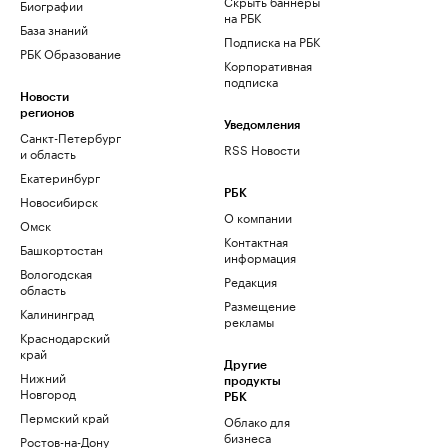
Скрыть баннеры
Биографии
на РБК
База знаний
Подписка на РБК
РБК Образование
Корпоративная
подписка
Новости
регионов
Уведомления
Санкт-Петербург
RSS Новости
и область
Екатеринбург
РБК
Новосибирск
О компании
Омск
Контактная
Башкортостан
информация
Вологодская
Редакция
область
Размещение
Калининград
рекламы
Краснодарский
край
Другие
Нижний
продукты
Новгород
РБК
Пермский край
Облако для
бизнеса
Ростов-на-Дону