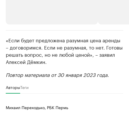
«Если будет предложена разумная цена аренды
РБК Компании
РБК Компании
– договоримся. Если не разумная, то нет. Готовы
Крупнейшие производители и
Страховые к
решать вопрос, но не любой ценой», – заявил
продавцы медийной продукции
присутствую
Алексей Дёмкин.
Ознакомьтесь с информацией в каталоге
Посмотрите в ката
Повтор материала от 30 января 2023 года.
Авторы
Теги
Михаил Переходько, РБК Пермь