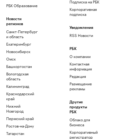
Подписка на РБК
РБК Образование
Корпоративная
подписка
Новости
регионов
Уведомления
Санкт-Петербург
RSS Новости
и область
Екатеринбург
РБК
Новосибирск
О компании
Омск
Контактная
Башкортостан
информация
Вологодская
Редакция
область
Размещение
Калининград
рекламы
Краснодарский
край
Другие
Нижний
продукты
Новгород
РБК
Пермский край
Облако для
бизнеса
Ростов-на-Дону
Корпоративный
Татарстан
регистратор