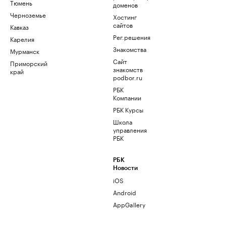
Тюмень
доменов
Черноземье
Хостинг
сайтов
Кавказ
Рег.решения
Карелия
Знакомства
Мурманск
Сайт
Приморский
знакомств
край
podbor.ru
РБК
Компании
РБК Курсы
Школа
управления
РБК
РБК
Новости
iOS
Android
AppGallery