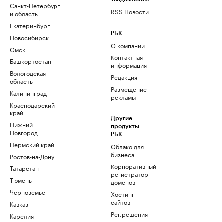
Санкт-Петербург
RSS Новости
и область
Екатеринбург
РБК
Новосибирск
О компании
Омск
Контактная
Башкортостан
информация
Вологодская
Редакция
область
Размещение
Калининград
рекламы
Краснодарский
край
Другие
Нижний
продукты
Новгород
РБК
Пермский край
Облако для
бизнеса
Ростов-на-Дону
Корпоративный
Татарстан
регистратор
Тюмень
доменов
Черноземье
Хостинг
сайтов
Кавказ
Рег.решения
Карелия