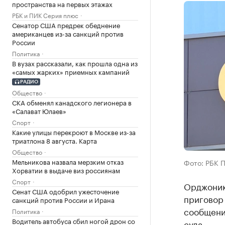
пространства на первых этажах
РБК и ПИК Серия плюс
Сенатор США предрек обеднение
американцев из-за санкций против
России
Политика
В вузах рассказали, как прошла одна из
«самых жарких» приемных кампаний
РАДИО
Общество
СКА обменял канадского легионера в
«Салават Юлаев»
Спорт
Какие улицы перекроют в Москве из-за
триатлона 8 августа. Карта
Общество
Мельникова назвала мерзким отказ
Фото: РБК 
Хорватии в выдаче виз россиянам
Спорт
Орджоник
Сенат США одобрил ужесточение
приговор
санкций против России и Ирана
сообщени
Политика
Водитель автобуса сбил ногой дрон со
суда.