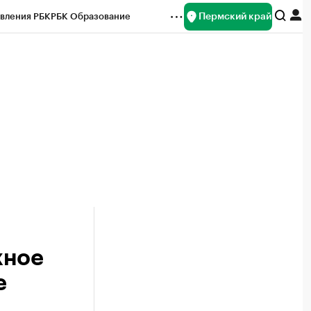
Пермский край
вления РБК
РБК Образование
редитные рейтинги
Франшизы
Газета
ок наличной валюты
жное
е