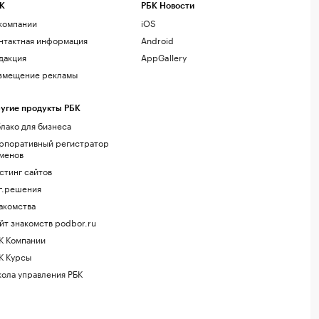
К
РБК Новости
компании
iOS
нтактная информация
Android
дакция
AppGallery
змещение рекламы
угие продукты РБК
лако для бизнеса
рпоративный регистратор
менов
стинг сайтов
г.решения
акомства
йт знакомств podbor.ru
К Компании
К Курсы
ола управления РБК