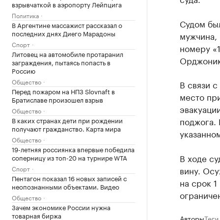
взрывчаткой в аэропорту Лейпцига
Политика
Судом был
В Аргентине массажист рассказал о
последних днях Диего Марадоны
мужчина, 
Спорт
номеру «1
Литовец на автомобиле протаранил
Орджоник
заграждения, пытаясь попасть в
Россию
Общество
В связи 
Перед пожаром на НПЗ Slovnaft в
место пр
Братиславе произошел взрыв
эвакуаци
Общество
поджога.
В каких странах дети при рождении
получают гражданство. Карта мира
указанно
Общество
19-летняя россиянка впервые победила
В ходе с
соперницу из топ-20 на турнире WTA
Спорт
вину. Ос
Пентагон показал 16 новых записей с
на срок 1
неопознанными объектами. Видео
ограниче
Общество
Зачем экономике России нужна
товарная биржа
Авторы
Теги