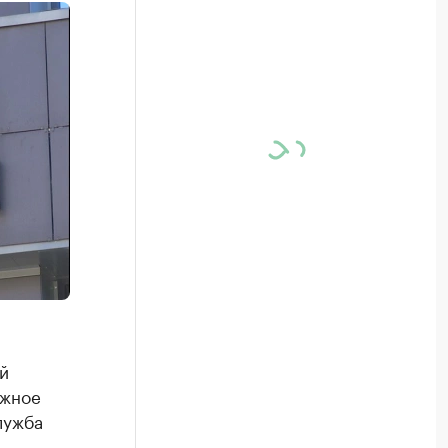
й
ожное
лужба