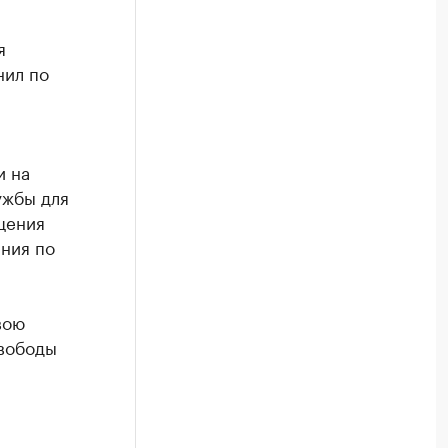
я
нил по
и на
ужбы для
щения
ния по
вою
свободы