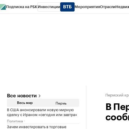
Подписка на РБК
Инвестиции
Мероприятия
Отрасли
Недви
РБК Курсы
РБК Life
Тренды
Визионеры
Национальные проекты
Горо
Спецпроекты СПб
Конференции СПб
Спецпроекты
Проверка конт
Пермский кр
Все новости
Пермь
Весь мир
В Пе
В США анонсировали новую мирную
сделку с Ираном «сегодня или завтра»
сооб
Политика
Зачем инвестировать в торговые