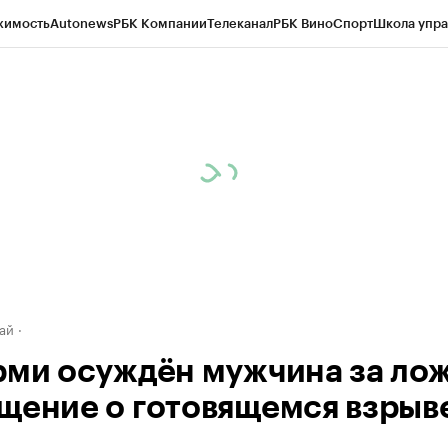
жимость
Autonews
РБК Компании
Телеканал
РБК Вино
Спорт
Школа упра
д
Стиль
Крипто
РБК Бизнес-среда
Дискуссионный клуб
Исследования
К
рагентов
Политика
Экономика
Бизнес
Технологии и медиа
Финансы
Рын
ай
рми осуждён мужчина за ло
щение о готовящемся взрыв