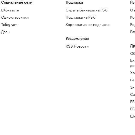
Социальные сети
Подписки
РБ
ВКонтакте
Скрыть баннеры на РБК
О 
Одноклассники
Подписка на РБК
Ко
Telegram
Корпоративная подписка
Ре
Дзен
Ра
Уведомления
RSS Новости
Др
Об
Ко
до
Хо
Ре
Зн
Са
РБ
РБ
Шк