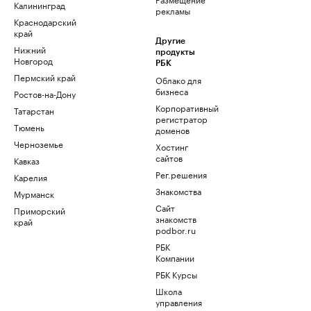
Калининград
рекламы
Краснодарский
край
Другие
Нижний
продукты
Новгород
РБК
Пермский край
Облако для
бизнеса
Ростов-на-Дону
Корпоративный
Татарстан
регистратор
Тюмень
доменов
Черноземье
Хостинг
сайтов
Кавказ
Рег.решения
Карелия
Знакомства
Мурманск
Сайт
Приморский
знакомств
край
podbor.ru
РБК
Компании
РБК Курсы
Школа
управления