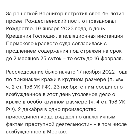
За решеткой Вернигор встретил свое 46-летие,
РБК Компании
РБК Компании
провел Рождественский пост, отпраздновал
Крупнейшие производители и
Страховые к
Рождество. 19 января 2023 года, в день
продавцы медийной продукции
присутствую
Крещения Господня, апелляционная инстанция
Ознакомьтесь с информацией в каталоге
Посмотрите в ката
Пермского краевого суда согласилась с
продлением содержания под стражей на срок
до 2 месяцев 25 суток – то есть до 16 февраля.
Расследование было начато 17 ноября 2022 года
по признакам кражи в крупном размере (п. «в»
ч. 2 ст. 158 УК РФ). 23 ноября с ним соединено
возбужденное в этот день уголовное дело о
краже в особо крупном размере (ч. 4 ст. 158 УК
РФ). 2 декабря в одно производство
присоединен «еще ряд дел по аналогичным
фактам преступной деятельности» – в том числе
возбужденное в Москве.