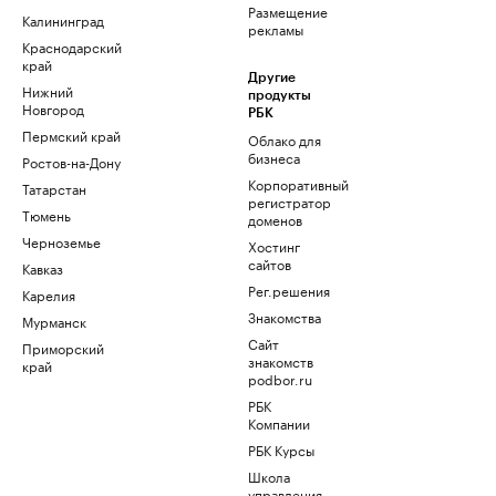
Размещение
Калининград
рекламы
Краснодарский
край
Другие
Нижний
продукты
Новгород
РБК
Пермский край
Облако для
бизнеса
Ростов-на-Дону
Корпоративный
Татарстан
регистратор
Тюмень
доменов
Черноземье
Хостинг
сайтов
Кавказ
Рег.решения
Карелия
Знакомства
Мурманск
Сайт
Приморский
знакомств
край
podbor.ru
РБК
Компании
РБК Курсы
Школа
управления