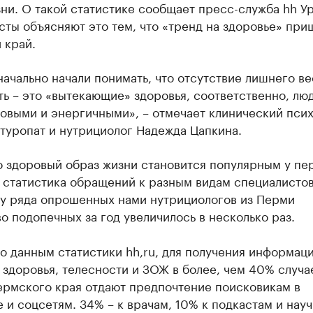
ни. О такой статистике сообщает пресс-служба hh Ур
ты объясняют это тем, что «тренд на здоровье» приш
 край.
ачально начали понимать, что отсутствие лишнего ве
ь – это «вытекающие» здоровья, соответственно, люд
овыми и энергичными», – отмечает клинический псих
туропат и нутрициолог Надежда Цапкина.
о здоровый образ жизни становится популярным у пе
 статистика обращений к разным видам специалистов
 у ряда опрошенных нами нутрициологов из Перми
о подопечных за год увеличилось в несколько раз.
о данным статистики hh,ru, для получения информац
здоровья, телесности и ЗОЖ в более, чем 40% случа
ермского края отдают предпочтение поисковикам в
 и соцсетям. 34% – к врачам, 10% к подкастам и науч