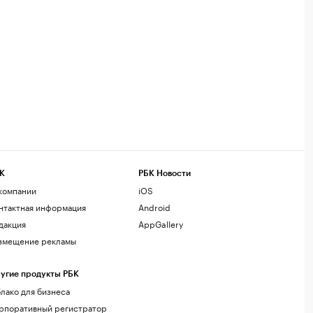
К
РБК Новости
компании
iOS
нтактная информация
Android
дакция
AppGallery
змещение рекламы
угие продукты РБК
лако для бизнеса
рпоративный регистратор