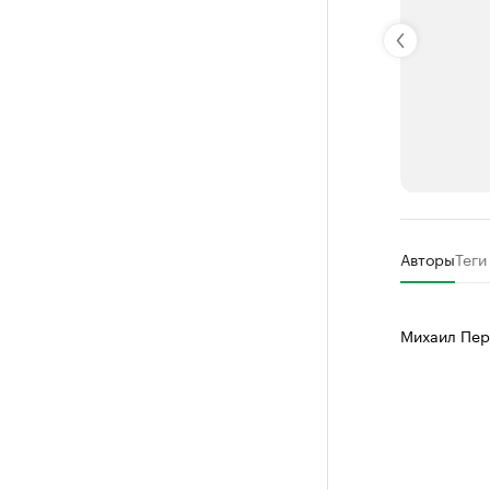
РБК Компан
Авторы
Теги
Крупные
Найдите и про
Михаил Пер