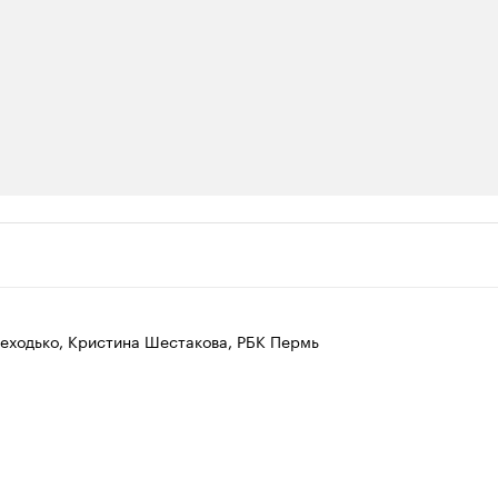
ии
 организации в нефтегазовой промышленно
верьте данные в каталоге
еходько, Кристина Шестакова, РБК Пермь