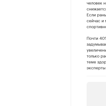
человек н
снижается
Если рань
сейчас и 
спортивн
Почти 40
задумываю
увеличен
только ра
теме здо
эксперты