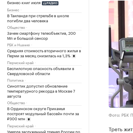
бизнес-книг июля
РАДИО
Бизнес
В Таиланде при стрельбе в школе
погибли два человека
Общество
Зачем смартфону телеобъектив, 200
Мп и большой сенсор
РБК и Huawei
Средняя стоимость вторичного жилья в
Перми за месяц снизилась на 1,3%
Пермский край
Беспилотную опасность объявили в
Свердловской области
Политика
Синоптик допустил обновление
температурного рекорда в Москве 7
августа
Общество
В Ординском округе Прикамья
построят модульный бассейн почти за
Фото: РБК 
₽300 млн
Пермский край
Треть жит
Умерла заслуженный тренер России по