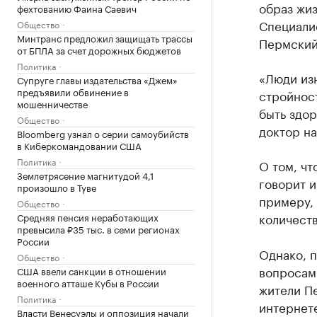
образ жиз
фехтованию Фаина Саевич
Специалис
Общество
Минтранс предложил защищать трассы
Пермский
от БПЛА за счет дорожных бюджетов
Политика
«Люди изн
Супруге главы издательства «Джем»
предъявили обвинение в
стройност
мошенничестве
быть здор
Общество
доктор на
Bloomberg узнал о серии самоубийств
в Киберкомандовании США
Политика
О том, чт
Землетрясение магнитудой 4,1
говорит и
произошло в Туве
примеру,
Общество
количеств
Средняя пенсия неработающих
превысила ₽35 тыс. в семи регионах
России
Однако, п
Общество
вопросам 
США ввели санкции в отношении
военного атташе Кубы в России
жители П
Политика
интернете
Власти Венесуэлы и оппозиция начали