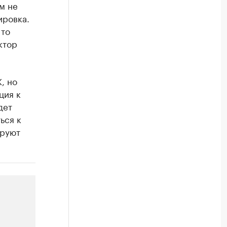
м не
ировка.
 то
ктор
, но
ция к
дет
ься к
ируют