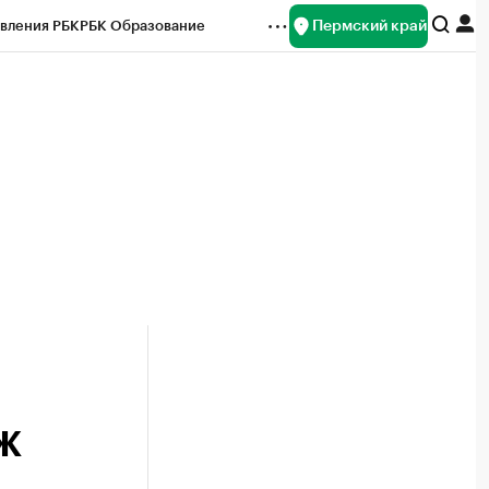
Пермский край
вления РБК
РБК Образование
редитные рейтинги
Франшизы
Газета
ок наличной валюты
ОЖ