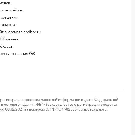
менов
стинг сайтов
г.решения
акомства
йт знакомств podbor.ru
К Компании
К Курсы
ола управления РБК
регистрации средства массовой информации выдано Федеральной
и сетевого издания «РБК» (свидетельство о регистрации средства
ор) 03.12.2021 за номером ЭЛ №ФС77-82385) сопровождаются