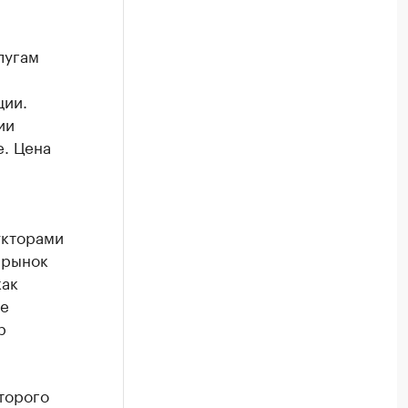
лугам
ции.
ии
е. Цена
укторами
 рынок
как
ке
р
оторого