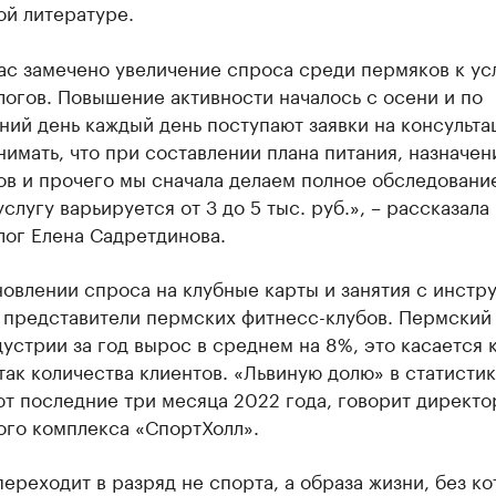
ой литературе.
ас замечено увеличение спроса среди пермяков к ус
огов. Повышение активности началось с осени и по
ий день каждый день поступают заявки на консульта
имать, что при составлении плана питания, назначен
в и прочего мы сначала делаем полное обследовани
услугу варьируется от 3 до 5 тыс. руб.», – рассказала
лог Елена Садретдинова.
овлении спроса на клубные карты и занятия с инстр
и представители пермских фитнесс-клубов. Пермский
устрии за год вырос в среднем на 8%, это касается 
так количества клиентов. «Львиную долю» в статисти
т последние три месяца 2022 года, говорит директо
ого комплекса «СпортХолл».
ереходит в разряд не спорта, а образа жизни, без к