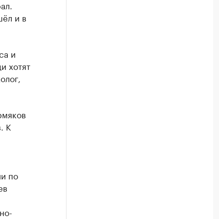
ал.
ёл и в
са и
и хотят
олог,
рмяков
. К
ии по
ев
но-