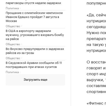
популярн
переговоры спустя неделю задержки
Политика
Прощание с олимпийским чемпионом
«Да, сейч
Иваном Едешко пройдет 7 августа в
нутрициол
Москве
сегодняшн
Общество
В США в аэропорту задержали
Нужно пон
мужчину, угрожавшего взорвать бомбу
препарато
на рейсе
на такую 
Общество
Во Внуково предупредили о задержках
нутрицио
рейсов из-за грозы
Общество
О восстан
В Саудовской Аравии сообщили об 11
пострадавших при атаках хуситов
говорят 
Политика
спорт-инд
выручки, 
Загрузить еще
составляю
спортивн
«Фитнес п