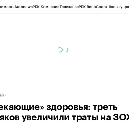
жимость
Autonews
РБК Компании
Телеканал
РБК Вино
Спорт
Школа упра
д
Стиль
Крипто
РБК Бизнес-среда
Дискуссионный клуб
Исследования
К
рагентов
Политика
Экономика
Бизнес
Технологии и медиа
Финансы
Рын
ай
екающие» здоровья: треть
яков увеличили траты на З