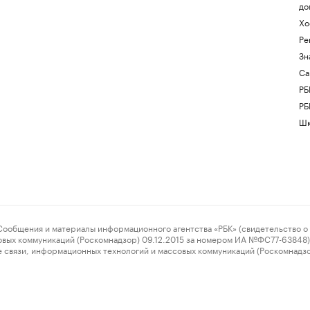
до
Хо
Ре
Зн
Са
РБ
РБ
Шк
ения и материалы информационного агентства «РБК» (свидетельство о 
овых коммуникаций (Роскомнадзор) 09.12.2015 за номером ИА №ФС77-63848) 
 связи, информационных технологий и массовых коммуникаций (Роскомнадз