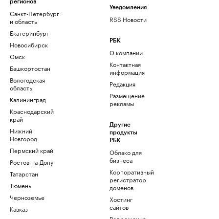
регионов
Уведомления
Санкт-Петербург
RSS Новости
и область
Екатеринбург
РБК
Новосибирск
О компании
Омск
Контактная
Башкортостан
информация
Вологодская
Редакция
область
Размещение
Калининград
рекламы
Краснодарский
край
Другие
Нижний
продукты
Новгород
РБК
Пермский край
Облако для
бизнеса
Ростов-на-Дону
Корпоративный
Татарстан
регистратор
Тюмень
доменов
Черноземье
Хостинг
сайтов
Кавказ
Рег.решения