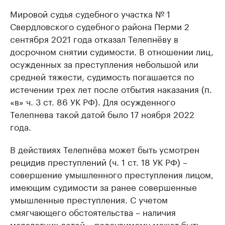
Мировой судья судебного участка № 1
РБК Компании
РБК Компании
Свердловского судебного района Перми 2
Крупные организации в
Крупнейшие
сентября 2021 года отказал Телепнёву в
нефтегазовой промышленности
недвижимос
досрочном снятии судимости. В отношении лиц,
Найдите и проверьте данные в каталоге
Посмотрите данные
осужденных за преступления небольшой или
средней тяжести, судимость погашается по
истечении трех лет после отбытия наказания (п.
«в» ч. 3 ст. 86 УК РФ). Для осужденного
Телепнева такой датой было 17 ноября 2022
года.
В действиях Телепнёва может быть усмотрен
рецидив преступлений (ч. 1 ст. 18 УК РФ) –
совершение умышленного преступления лицом,
имеющим судимости за ранее совершенные
умышленные преступления. С учетом
смягчающего обстоятельства – наличия
малолетних детей – подсудимому может быть