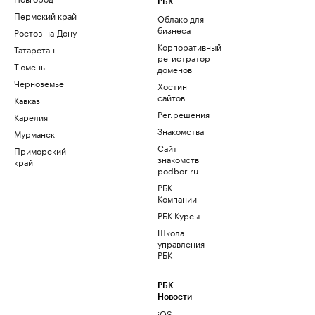
РБК
Пермский край
Облако для
бизнеса
Ростов-на-Дону
Корпоративный
Татарстан
регистратор
Тюмень
доменов
Черноземье
Хостинг
сайтов
Кавказ
Рег.решения
Карелия
Знакомства
Мурманск
Сайт
Приморский
знакомств
край
podbor.ru
РБК
Компании
РБК Курсы
Школа
управления
РБК
РБК
Новости
iOS