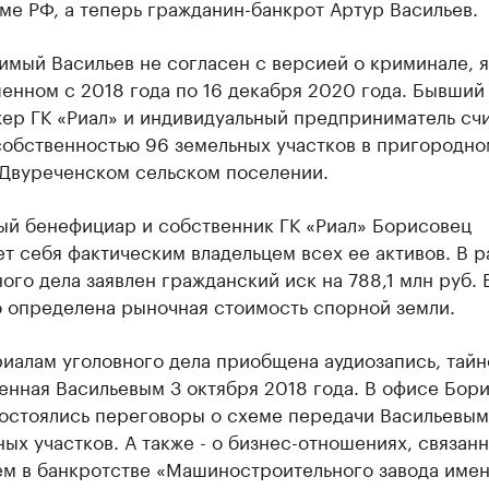
ме РФ, а теперь гражданин-банкрот Артур Васильев.
имый Васильев не согласен с версией о криминале, 
енном с 2018 года по 16 декабря 2020 года. Бывший 
ер ГК «Риал» и индивидуальный предприниматель сч
собственностью 96 земельных участков в пригородно
Двуреченском сельском поселении.
ый бенефициар и собственник ГК «Риал» Борисовец
ет себя фактическим владельцем всех ее активов. В р
ого дела заявлен гражданский иск на 788,1 млн руб. 
о определена рыночная стоимость спорной земли.
риалам уголовного дела приобщена аудиозапись, тайн
енная Васильевым 3 октября 2018 года. В офисе Бор
состоялись переговоры о схеме передачи Васильевым
ых участков. А также - о бизнес-отношениях, связан
ем в банкротстве «Машиностроительного завода имен