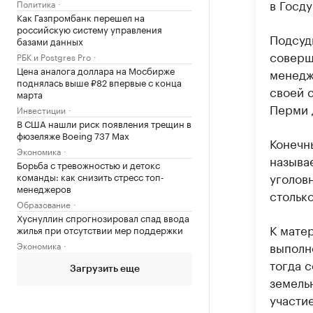
в Госду
Политика
Как Газпромбанк перешел на
российскую систему управления
Подсуд
базами данных
соверш
РБК и Postgres Pro
Цена аналога доллара на Мосбирже
менедж
поднялась выше ₽82 впервые с конца
своей 
марта
Перми 
Инвестиции
В США нашли риск появления трещин в
фюзеляже Boeing 737 Max
Конечн
Экономика
называ
Борьба с тревожностью и детокс
уголовн
команды: как снизить стресс топ-
менеджеров
стольк
Образование
Хуснуллин спрогнозировал спад ввода
К мате
жилья при отсутствии мер поддержки
выполн
Экономика
тогда 
Загрузить еще
земельн
участи