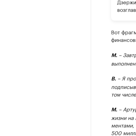
Дзержин
возгла
Вот фраг
финансов
– Завт
М.
выполнен
– Я про
В.
подписыва
том числе
– Артур
М.
жизни на 
ментами, 
500 милли