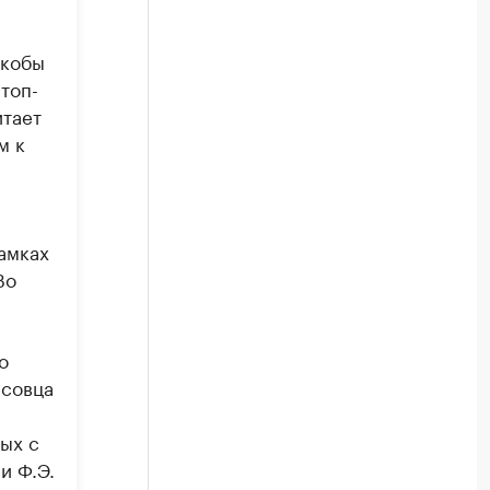
якобы
топ-
итает
м к
амках
Во
о
исовца
ных с
и Ф.Э.