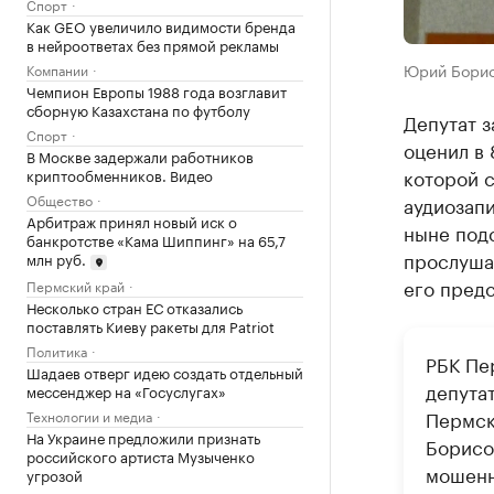
Спорт
Как GEO увеличило видимости бренда
в нейроответах без прямой рекламы
Юрий Борис
Компании
Чемпион Европы 1988 года возглавит
сборную Казахстана по футболу
Депутат 
Спорт
оценил в 
В Москве задержали работников
которой с
криптообменников. Видео
Общество
аудиозап
Арбитраж принял новый иск о
ныне подс
банкротстве «Кама Шиппинг» на 65,7
прослушан
млн руб.
его предс
Пермский край
Несколько стран ЕС отказались
поставлять Киеву ракеты для Patriot
Политика
РБК П
Шадаев отверг идею создать отдельный
депута
мессенджер на «Госуслугах»
Пермск
Технологии и медиа
На Украине предложили признать
Борисо
российского артиста Музыченко
мошенн
угрозой