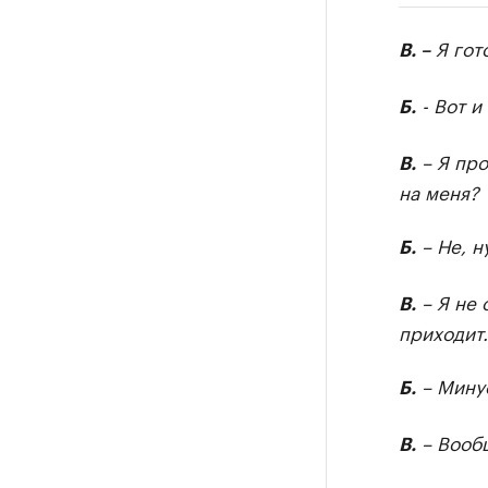
РБК Компан
Я гото
В. –
Крупные
Найдите и про
- Вот и
Б.
– Я про
В.
на меня?
– Не, н
Б.
– Я не 
В.
приходит…
– Минус
Б.
– Вообщ
В.