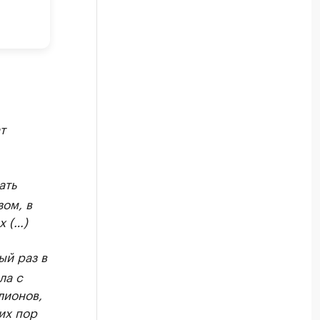
т
ать
ом, в
х (…)
ый раз в
ла с
лионов,
их пор