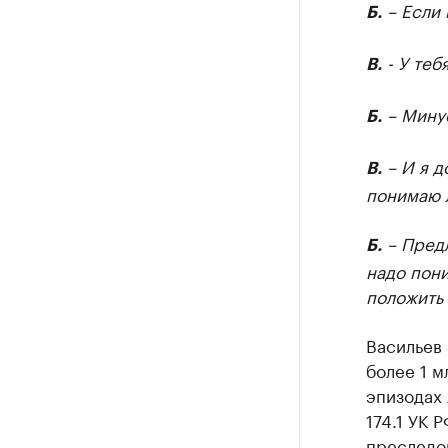
– Если 
Б.
- У теб
В.
– Минус
Б.
– И я д
В.
понимаю 
– Предл
Б.
надо пони
положить 
Васильев
более 1 м
эпизодах 
174.1 УК 
преследов