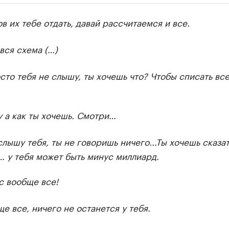
ии
в их тебе отдать, давай рассчитаемся и все.
 организации в нефтегазовой промышленно
верьте данные в каталоге
 вся схема (…)
сто тебя не слышу, ты хочешь что? Чтобы списать все
у а как ты хочешь. Смотри…
слышу тебя, ты не говоришь ничего...Ты хочешь сказат
 у тебя может быть минус миллиард.
 вообще все!
е все, ничего не останется у тебя.