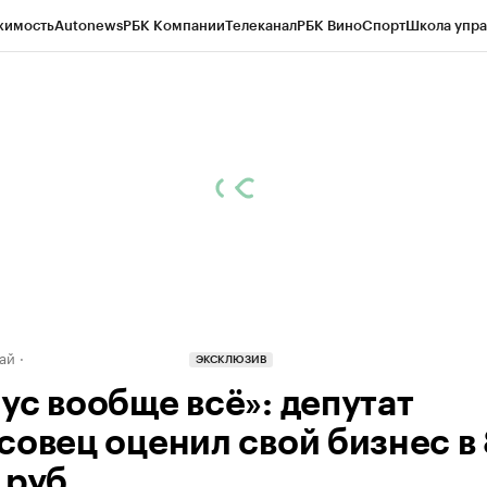
жимость
Autonews
РБК Компании
Телеканал
РБК Вино
Спорт
Школа упра
д
Стиль
Крипто
РБК Бизнес-среда
Дискуссионный клуб
Исследования
К
рагентов
Политика
Экономика
Бизнес
Технологии и медиа
Финансы
Рын
ай
ЭКСКЛЮЗИВ
ус вообще всё»: депутат
совец оценил свой бизнес в 
 руб.