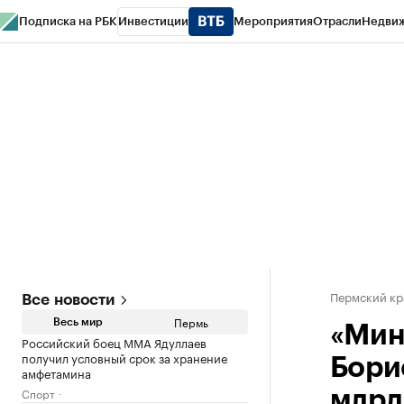
Подписка на РБК
Инвестиции
Мероприятия
Отрасли
Недви
РБК Курсы
РБК Life
Тренды
Визионеры
Национальные проекты
Горо
Спецпроекты СПб
Конференции СПб
Спецпроекты
Проверка конт
Пермский кр
Все новости
Пермь
Весь мир
«Мин
Российский боец ММА Ядуллаев
получил условный срок за хранение
Бори
амфетамина
Спорт
млрд