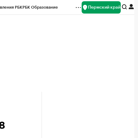
Пермский край
вления РБК
РБК Образование
редитные рейтинги
Франшизы
Газета
ок наличной валюты
8