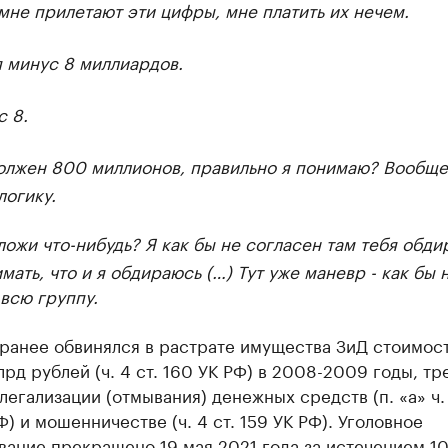
мне прилетают эти цифры, мне платить их нечем.
я минус 8 миллиардов.
 8.
олжен 800 миллионов, правильно я понимаю? Вообще
логику.
ожи что-нибудь? Я как бы не согласен там тебя обдир
мать, что и я обдираюсь (…) Тут уже маневр - как бы 
всю группу.
 ранее обвинялся в растрате имущества ЗиД стоимос
лрд рублей (ч. 4 ст. 160 УК РФ) в 2008-2009 годы, тр
легализации (отмывания) денежных средств (п. «а» ч. 
РФ) и мошенничестве (ч. 4 ст. 159 УК РФ). Уголовное
ание прекращено 19 мая 2021 года за истечением 10