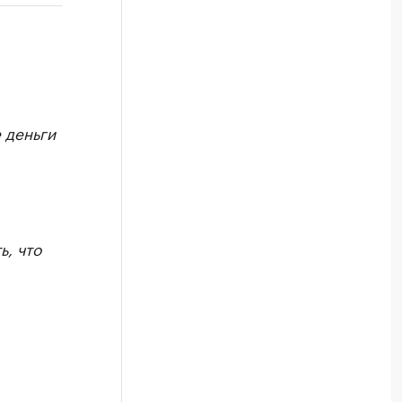
РБК Компании
сти
Крупнейшие компании по пр
Посмотрите данные в каталоге по регионам
 деньги
ь, что