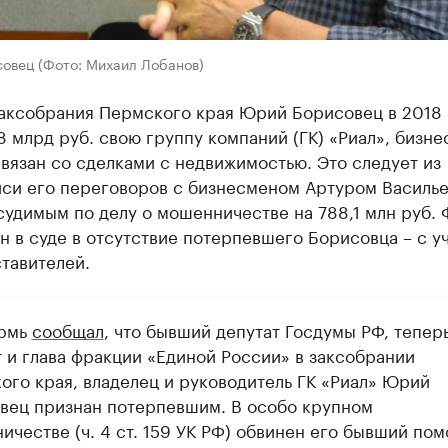
овец (Фото: Михаил Лобанов)
заксобрания Пермского края Юрий Борисовец в 2018 
8 млрд руб. свою группу компаний (ГК) «Риал», бизне
вязан со сделками с недвижимостью. Это следует из
иси его переговоров с бизнесменом Артуром Василь
удимым по делу о мошенничестве на 788,1 млн руб. 
 в суде в отсутствие потерпевшего Борисовца – с у
тавителей.
ермь
сообщал
, что бывший депутат Госдумы РФ, тепер
т и глава фракции «Единой России» в заксобрании
ого края, владелец и руководитель ГК «Риал» Юрий
вец признан потерпевшим. В особо крупном
ичестве (ч. 4 ст. 159 УК РФ) обвинен его бывший по