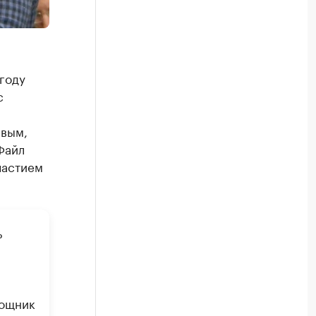
году
с
евым,
Файл
частием
ь
мощник