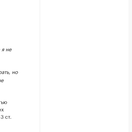
 я не
ать, но
не
тью
ех
3 ст.
-