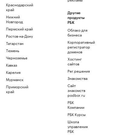
Краснодарский
край
Другие
Нижний
продукты
Новгород
РБК
Пермский край
Облако для
бизнеса
Ростов-на-Дону
Корпоративный
Татарстан
регистратор
Тюмень
доменов
Черноземье
Хостинг
сайтов
Кавказ
Рег.решения
Карелия
Знакомства
Мурманск
Сайт
Приморский
знакомств
край
podbor.ru
РБК
Компании
РБК Курсы
Школа
управления
РБК