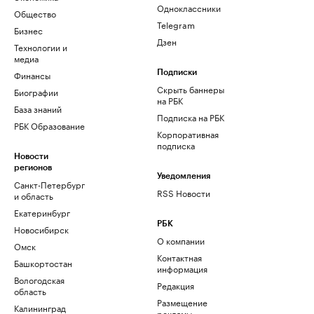
Одноклассники
Общество
Telegram
Бизнес
Дзен
Технологии и
медиа
Финансы
Подписки
Скрыть баннеры
Биографии
на РБК
База знаний
Подписка на РБК
РБК Образование
Корпоративная
подписка
Новости
регионов
Уведомления
Санкт-Петербург
RSS Новости
и область
Екатеринбург
РБК
Новосибирск
О компании
Омск
Контактная
Башкортостан
информация
Вологодская
Редакция
область
Размещение
Калининград
рекламы