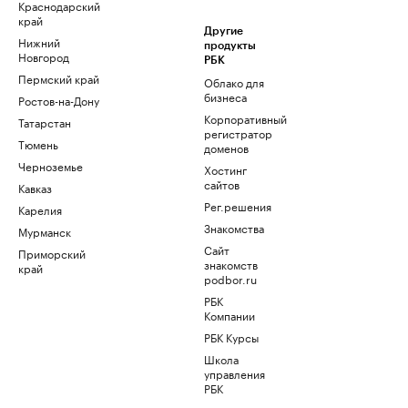
Краснодарский
край
Другие
Нижний
продукты
Новгород
РБК
Пермский край
Облако для
бизнеса
Ростов-на-Дону
Корпоративный
Татарстан
регистратор
Тюмень
доменов
Черноземье
Хостинг
сайтов
Кавказ
Рег.решения
Карелия
Знакомства
Мурманск
Сайт
Приморский
знакомств
край
podbor.ru
РБК
Компании
РБК Курсы
Школа
управления
РБК