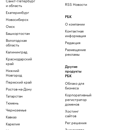
Санкт-Петербург
RSS Новости
и область
Екатеринбург
РБК
Новосибирск
О компании
Омск
Контактная
Башкортостан
информация
Вологодская
Редакция
область
Размещение
Калининград
рекламы
Краснодарский
край
Другие
Нижний
продукты
Новгород
РБК
Пермский край
Облако для
бизнеса
Ростов-на-Дону
Корпоративный
Татарстан
регистратор
Тюмень
доменов
Черноземье
Хостинг
сайтов
Кавказ
Рег.решения
Карелия
Знакомства