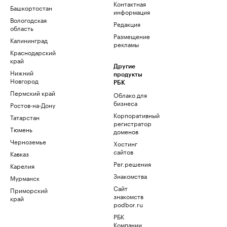
Контактная
Башкортостан
информация
Вологодская
Редакция
область
Размещение
Калининград
рекламы
Краснодарский
край
Другие
Нижний
продукты
Новгород
РБК
Пермский край
Облако для
бизнеса
Ростов-на-Дону
Корпоративный
Татарстан
регистратор
Тюмень
доменов
Черноземье
Хостинг
сайтов
Кавказ
Рег.решения
Карелия
Знакомства
Мурманск
Сайт
Приморский
знакомств
край
podbor.ru
РБК
Компании