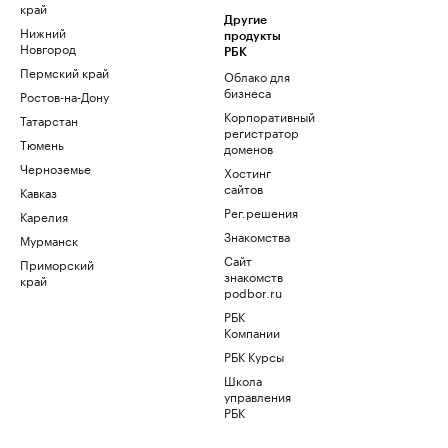
край
Другие
Нижний
продукты
Новгород
РБК
Пермский край
Облако для
бизнеса
Ростов-на-Дону
Корпоративный
Татарстан
регистратор
Тюмень
доменов
Черноземье
Хостинг
сайтов
Кавказ
Рег.решения
Карелия
Знакомства
Мурманск
Сайт
Приморский
знакомств
край
podbor.ru
РБК
Компании
РБК Курсы
Школа
управления
РБК