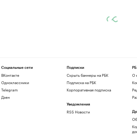
Социальные сети
Подписки
РБ
ВКонтакте
Скрыть баннеры на РБК
О 
Одноклассники
Подписка на РБК
Ко
Telegram
Корпоративная подписка
Ре
Дзен
Ра
Уведомления
RSS Новости
Др
Об
Ко
до