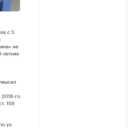
ла с 5
й
лина» не
6-летняя
 умысел
 2018-го
т. 159
о ул.