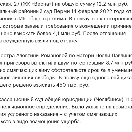
ская, 27 (ЖК «Весна») на общую сумму 12,2 млн руб.
альный районный суд Перми 14 февраля 2022 года от
чения в ИК общего режима. В пользу трех потерпевш
, которые заявили требования о возмещении причине
шено взыскать более 4,1 млн руб. После оглашения
а осужденную взяли под стражу.
сестра Алевтины Романовой по матери Нелли Павлищ
 приговора выплатила двум потерпевшим 3,7 млн ру
их смягчающих вину обстоятельств срок был уменьше
яцев лишения свободы. В пользу еще одного пайщика
шего решено взыскать 450 тыс. руб.
кассационный суд общей юрисдикции (Челябинск) 11 
апелляционное определение. Было указано на возмож
ия условного наказания – с учетом смягчающих
ьств в виде возмещения ущерба.