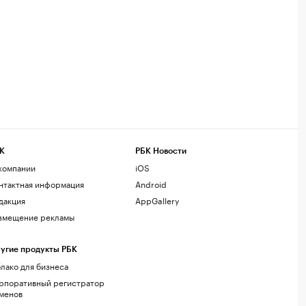
К
РБК Новости
компании
iOS
нтактная информация
Android
дакция
AppGallery
змещение рекламы
угие продукты РБК
лако для бизнеса
рпоративный регистратор
менов