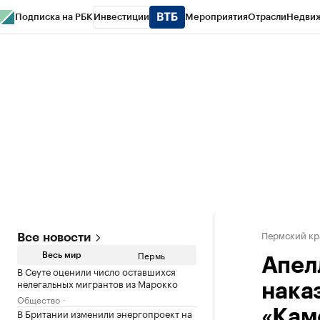
Подписка на РБК
Инвестиции
Мероприятия
Отрасли
Недви
РБК Курсы
РБК Life
Тренды
Визионеры
Национальные проекты
Горо
Спецпроекты СПб
Конференции СПб
Спецпроекты
Проверка конт
Пермский кр
Все новости
Пермь
Весь мир
Апел
В Сеуте оценили число оставшихся
нелегальных мигрантов из Марокко
нака
Общество
В Британии изменили энергопроект на
«Кам