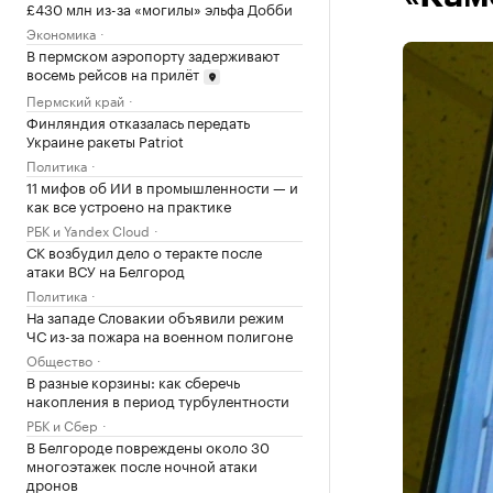
£430 млн из-за «могилы» эльфа Добби
Экономика
В пермском аэропорту задерживают
восемь рейсов на прилёт
Пермский край
Финляндия отказалась передать
Украине ракеты Patriot
Политика
11 мифов об ИИ в промышленности — и
как все устроено на практике
РБК и Yandex Cloud
СК возбудил дело о теракте после
атаки ВСУ на Белгород
Политика
На западе Словакии объявили режим
ЧС из-за пожара на военном полигоне
Общество
В разные корзины: как сберечь
накопления в период турбулентности
РБК и Сбер
В Белгороде повреждены около 30
многоэтажек после ночной атаки
дронов