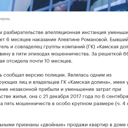
Пермь
м разбирательстве апелляционная инстанция уменьши
лет 6 месяцев наказание Алевтине Романовой. Бывши
ель и совладелец группы компаний (ГК) «Камская до
вину в пяти эпизодах мошенничества. За решеткой 6
я отсидела почти 10 месяцев.
ь сообщал версию полиции. Являлась одним из
ующих лиц и владельцев ГК «Камская долина», имея
ение незаконной прибыли и уменьшение затрат при
стве жилья, она с 21 декабря 2017 года по 6 сентября
 пять мошенничеств в особо крупном размере (ч. 4 с
ьными признаны «двойные» продажи квартир в доме п