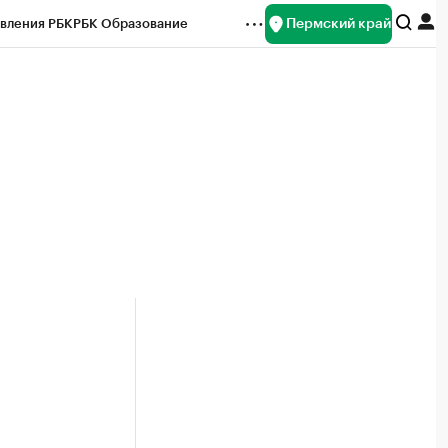
Пермский край
вления РБК
РБК Образование
редитные рейтинги
Франшизы
Газета
ок наличной валюты