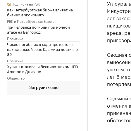
Углеураль
Подписка на РБК
Как Петербургская биржа влияет на
Индустри
бизнес и экономику
лет заклю
РБК и Петербургская Биржа
пайщиков
Три человека погибли при ночной
вреда, ре
атаке на Белгород
Политика
приговор
Число погибших в ходе протестов в
пакистанской зоне Кашмира достигло
Сводная 
89
Политика
вынесения
Хуситы атаковали беспилотником НПЗ
учетом эт
Aramco в Джизане
лет 6 мес
Общество
потерпев
Загрузить еще
Седьмой 
отменил 
применен
обстоятел