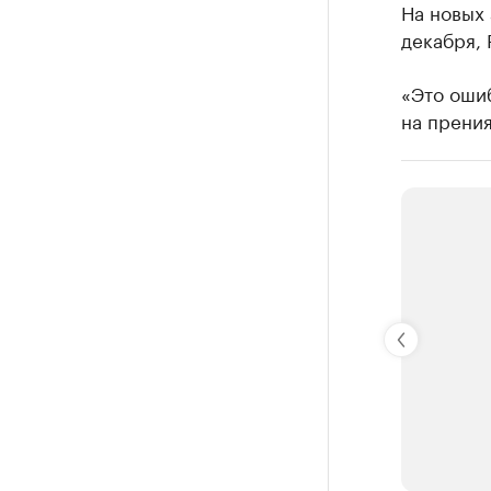
На новых 
декабря, 
«Это ошиб
на прения