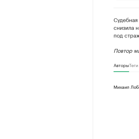
РБК Компан
Судебная
Крупней
снизила н
под стра
Ознакомьтесь
Повтор ма
Авторы
Теги
Михаил Лоб