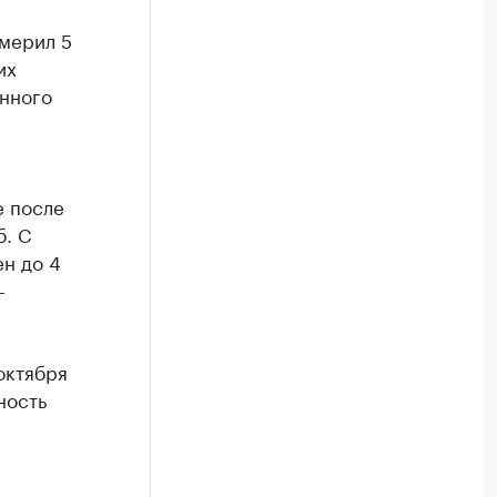
мерил 5
их
нного
е после
б. С
н до 4
-
октября
ность