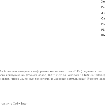
Хо
Ре
Зн
Са
РБ
РБ
Шк
ения и материалы информационного агентства «РБК» (свидетельство о 
овых коммуникаций (Роскомнадзор) 09.12.2015 за номером ИА №ФС77-63848) 
 связи, информационных технологий и массовых коммуникаций (Роскомнадз
нажмите Ctrl + Enter