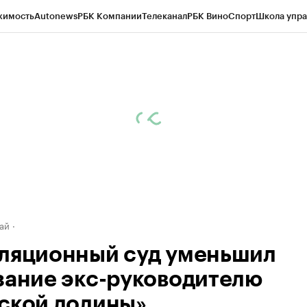
жимость
Autonews
РБК Компании
Телеканал
РБК Вино
Спорт
Школа упра
д
Стиль
Крипто
РБК Бизнес-среда
Дискуссионный клуб
Исследования
К
рагентов
Политика
Экономика
Бизнес
Технологии и медиа
Финансы
Рын
ай
ляционный суд уменьшил
зание экс-руководителю
ской долины»