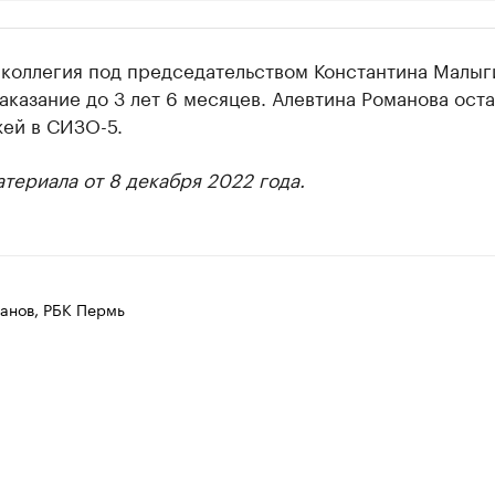
ии
 коллегия под председательством Константина Малыг
шие производители и продавцы медийной п
аказание до 3 лет 6 месяцев. Алевтина Романова ост
жей в СИЗО-5.
 с информацией в каталоге
териала от 8 декабря 2022 года.
анов, РБК Пермь