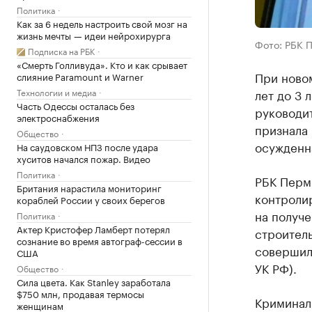
Политика
Как за 6 недель настроить свой мозг на
жизнь мечты — идеи нейрохирурга
Фото: РБК 
Подписка на РБК
«Смерть Голливуда». Кто и как срывает
При ново
слияние Paramount и Warner
Технологии и медиа
лет до 3 
Часть Одессы осталась без
руководит
электроснабжения
признала 
Общество
осужденна
На саудовском НПЗ после удара
хуситов начался пожар. Видео
Политика
РБК Перм
Британия нарастила мониторинг
контролир
кораблей России у своих берегов
на получ
Политика
Актер Кристофер Ламберт потерял
строитель
сознание во время автограф-сессии в
совершила
США
УК РФ).
Общество
Сила цвета. Как Stanley заработала
$750 млн, продавая термосы
Криминал
женщинам