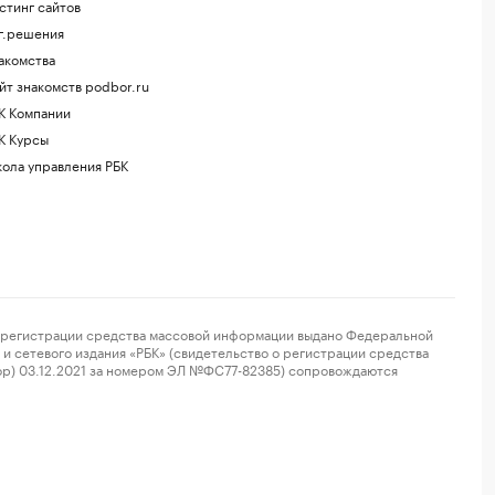
стинг сайтов
г.решения
акомства
йт знакомств podbor.ru
К Компании
К Курсы
ола управления РБК
регистрации средства массовой информации выдано Федеральной
и сетевого издания «РБК» (свидетельство о регистрации средства
ор) 03.12.2021 за номером ЭЛ №ФС77-82385) сопровождаются