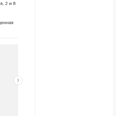
, 2 и 8
денная