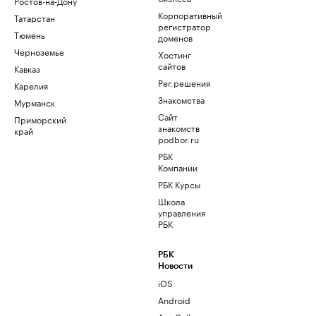
Ростов-на-Дону
Корпоративный
Татарстан
регистратор
Тюмень
доменов
Черноземье
Хостинг
сайтов
Кавказ
Рег.решения
Карелия
Знакомства
Мурманск
Сайт
Приморский
знакомств
край
podbor.ru
РБК
Компании
РБК Курсы
Школа
управления
РБК
РБК
Новости
iOS
Android