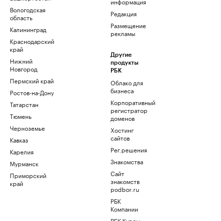
информация
Вологодская
Редакция
область
Размещение
Калининград
рекламы
Краснодарский
край
Другие
Нижний
продукты
Новгород
РБК
Пермский край
Облако для
бизнеса
Ростов-на-Дону
Корпоративный
Татарстан
регистратор
Тюмень
доменов
Черноземье
Хостинг
сайтов
Кавказ
Рег.решения
Карелия
Знакомства
Мурманск
Сайт
Приморский
знакомств
край
podbor.ru
РБК
Компании
РБК Курсы