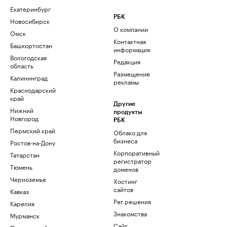
Екатеринбург
РБК
Новосибирск
О компании
Омск
Контактная
Башкортостан
информация
Вологодская
Редакция
область
Размещение
Калининград
рекламы
Краснодарский
край
Другие
Нижний
продукты
Новгород
РБК
Пермский край
Облако для
бизнеса
Ростов-на-Дону
Корпоративный
Татарстан
регистратор
Тюмень
доменов
Черноземье
Хостинг
сайтов
Кавказ
Рег.решения
Карелия
Знакомства
Мурманск
Сайт