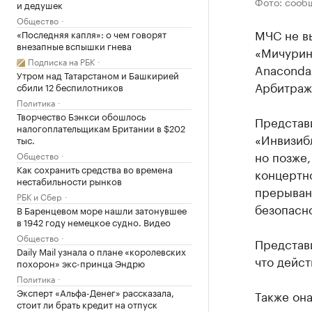
Фото: сооб
и дедушек
Общество
МЧС не в
«Последняя капля»: о чем говорят
внезапные вспышки гнева
«Мичурин»
Подписка на РБК
Anaconda
Утром над Татарстаном и Башкирией
Арбитраж
сбили 12 беспилотников
Политика
Творчество Бэнкси обошлось
Представ
налогоплательщикам Британии в $202
«Инвизиб
тыс.
но позже,
Общество
Как сохранить средства во времена
концертно
нестабильности рынков
прерыван
РБК и Сбер
безопасно
В Баренцевом море нашли затонувшее
в 1942 году немецкое судно. Видео
Общество
Представи
Daily Mail узнала о плане «королевских
что дейс
похорон» экс-принца Эндрю
Политика
Эксперт «Альфа-Денег» рассказала,
Также она
стоит ли брать кредит на отпуск