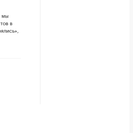
» мы
тов в
ялись»,