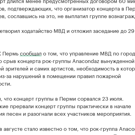
ерт длился менее предусмотренных договором 60 мин
ов, подтверждающих, что организатор концерта в Пе
в, сославшись на это, не выплатил группе вознаграж
етворил ходатайство МВД и отложил заседание до 29
К Пермь
сообщал
о том, что управление МВД по горо
о срыв концерта рок-группы Anacondaz вынужденной
й зрителей и самих артистов, необходимость в кото
 из-за нарушений в помещении правил пожарной
ости.
 что концерт группы в Перми сорвался 23 июля.
кие прервали концерт группы практически в начале
я песен и разогнали всех участников мероприятия.
в августе стало известно о том, что рок-группа Anac