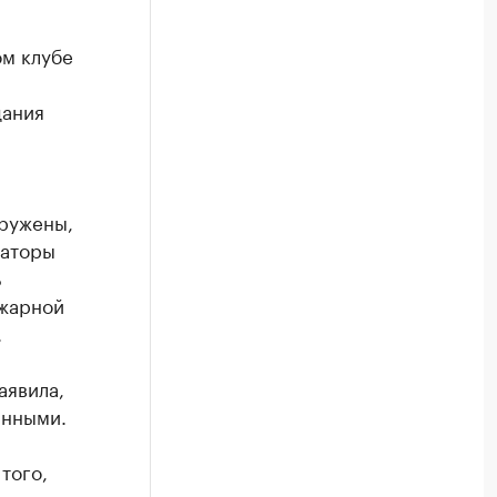
м клубе
дания
аружены,
заторы
ь
жарной
.
аявила,
анными.
того,