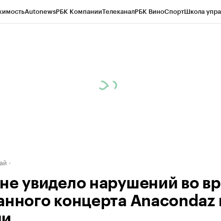
жимость
Autonews
РБК Компании
Телеканал
РБК Вино
Спорт
Школа упра
д
Стиль
Крипто
РБК Бизнес-среда
Дискуссионный клуб
Исследования
К
рагентов
Политика
Экономика
Бизнес
Технологии и медиа
Финансы
Рын
ай
не увидело нарушений во в
анного концерта Anacondaz 
ми