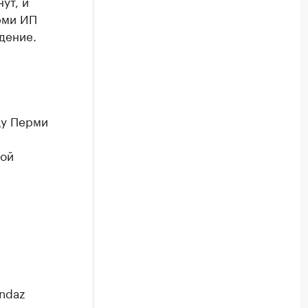
ут, и
рми ИП
дение.
ду Перми
рой
ondaz