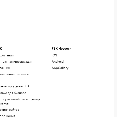
К
РБК Новости
компании
iOS
нтактная информация
Android
дакция
AppGallery
змещение рекламы
угие продукты РБК
лако для бизнеса
рпоративный регистратор
менов
стинг сайтов
г.решения