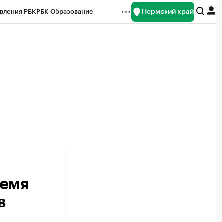
Пермский край
вления РБК
РБК Образование
редитные рейтинги
Франшизы
Газета
ок наличной валюты
ремя
в