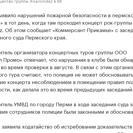
щество группы Anacondaz в ВК
ыявило нарушений пожарной безопасности в пермско
 в тот день, когда там проходил концерт рок-группы
z. Об этом сообщает «Коммерсант-Прикамье» с засе
ного суда Пермского края.
итель организатора концертных туров группы ООО
л Промо» отмечает, что нарушения в клубе были обн
 во время проверки в августе. В связи с этим органи
го тура считают, что полиция не может обосновыват
ие концерта несоблюдением в помещении правил по
сти, как делала это во время предыдущих заседаний
тель УМВД по городу Перми в ходе заседания суда з
твия сотрудников полиции были законными и обоснов
 заявила ходатайство об истребовании доказательств 