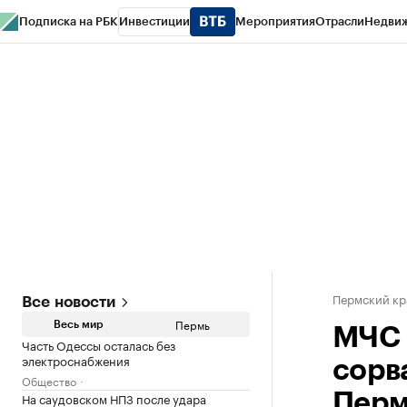
Подписка на РБК
Инвестиции
Мероприятия
Отрасли
Недви
РБК Курсы
РБК Life
Тренды
Визионеры
Национальные проекты
Горо
Спецпроекты СПб
Конференции СПб
Спецпроекты
Проверка конт
Пермский кр
Все новости
Пермь
Весь мир
МЧС 
Часть Одессы осталась без
электроснабжения
сорв
Общество
На саудовском НПЗ после удара
Пер