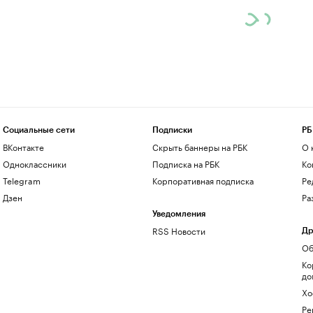
Социальные сети
Подписки
РБ
ВКонтакте
Скрыть баннеры на РБК
О 
Одноклассники
Подписка на РБК
Ко
Telegram
Корпоративная подписка
Ре
Дзен
Ра
Уведомления
RSS Новости
Др
Об
Ко
до
Хо
Ре