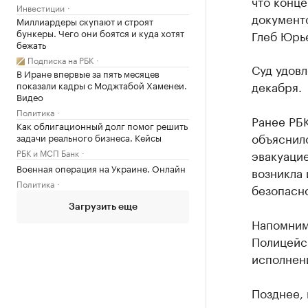
что конц
Инвестиции
документ
Миллиардеры скупают и строят
бункеры. Чего они боятся и куда хотят
Глеб Юрье
бежать
Подписка на РБК
Суд удовл
В Иране впервые за пять месяцев
декабря.
показали кадры с Моджтабой Хаменеи.
Видео
Политика
Ранее РБ
Как облигационный долг помог решить
объяснил
задачи реального бизнеса. Кейсы
РБК и МСП Банк
эвакуацие
Военная операция на Украине. Онлайн
возникла
Политика
безопасн
Загрузить еще
Напомним,
Полицейс
исполнени
Позднее, 