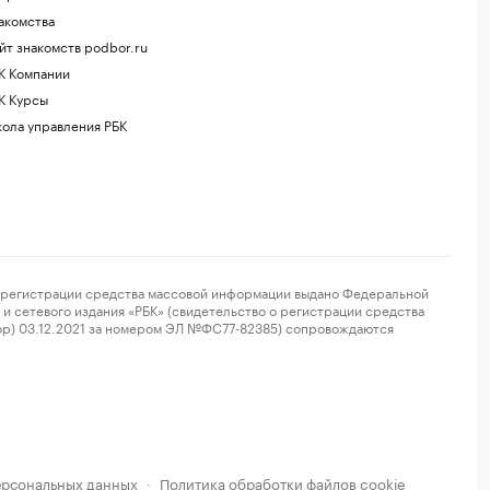
акомства
йт знакомств podbor.ru
К Компании
К Курсы
ола управления РБК
регистрации средства массовой информации выдано Федеральной
и сетевого издания «РБК» (свидетельство о регистрации средства
ор) 03.12.2021 за номером ЭЛ №ФС77-82385) сопровождаются
ерсональных данных
Политика обработки файлов cookie
·