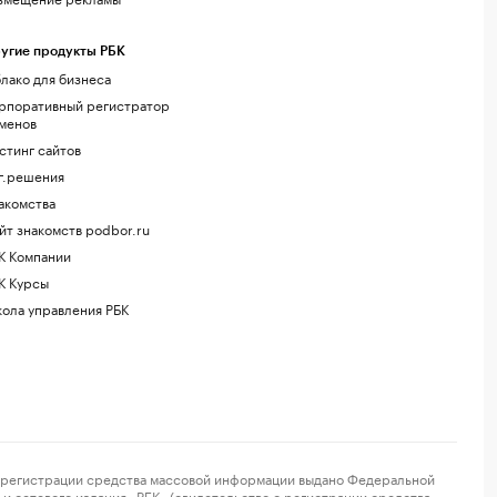
угие продукты РБК
лако для бизнеса
рпоративный регистратор
менов
стинг сайтов
г.решения
акомства
йт знакомств podbor.ru
К Компании
К Курсы
ола управления РБК
регистрации средства массовой информации выдано Федеральной
и сетевого издания «РБК» (свидетельство о регистрации средства