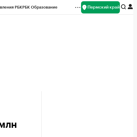
Пермский край
вления РБК
РБК Образование
редитные рейтинги
Франшизы
Газета
ок наличной валюты
 млн