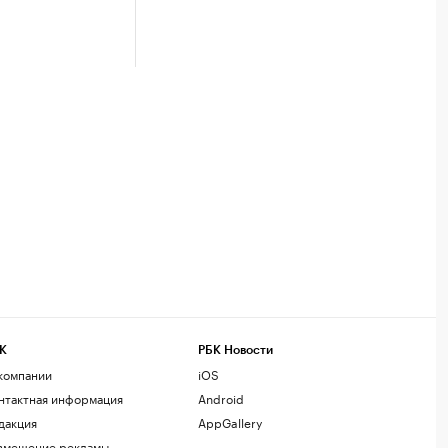
К
РБК Новости
компании
iOS
нтактная информация
Android
дакция
AppGallery
змещение рекламы