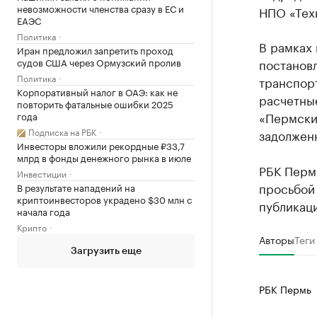
невозможности членства сразу в ЕС и
НПО «Тех
ЕАЭС
Политика
В рамках
Иран предложил запретить проход
постанов
судов США через Ормузский пролив
Политика
транспор
Корпоративный налог в ОАЭ: как не
расчетны
повторить фатальные ошибки 2025
«Пермски
года
Подписка на РБК
задолжен
Инвесторы вложили рекордные ₽33,7
млрд в фонды денежного рынка в июле
РБК Перм
Инвестиции
просьбой
В результате нападений на
криптоинвесторов украдено $30 млн с
публикаци
начала года
Крипто
Авторы
Теги
Загрузить еще
РБК Пермь