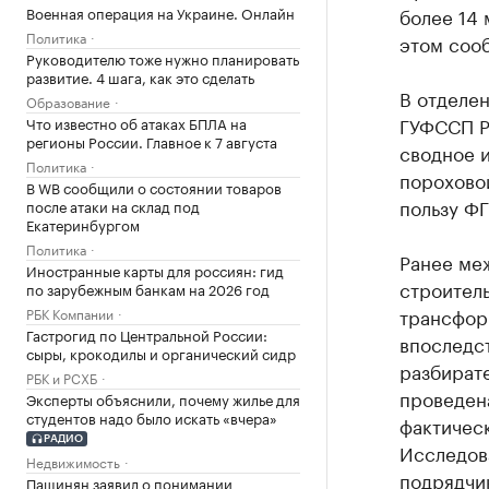
Военная операция на Украине. Онлайн
более 14 
Политика
этом соо
Руководителю тоже нужно планировать
развитие. 4 шага, как это сделать
В отделе
Образование
ГУФССП Р
Что известно об атаках БПЛА на
регионы России. Главное к 7 августа
сводное 
Политика
пороховой
В WB сообщили о состоянии товаров
пользу Ф
после атаки на склад под
Екатеринбургом
Политика
Ранее ме
Иностранные карты для россиян: гид
строител
по зарубежным банкам на 2026 год
трансфор
РБК Компании
Гастрогид по Центральной России:
впоследс
сыры, крокодилы и органический сидр
разбирате
РБК и РСХБ
проведен
Эксперты объяснили, почему жилье для
студентов надо было искать «вчера»
фактичес
РАДИО
Исследова
Недвижимость
подрядчи
Пашинян заявил о понимании