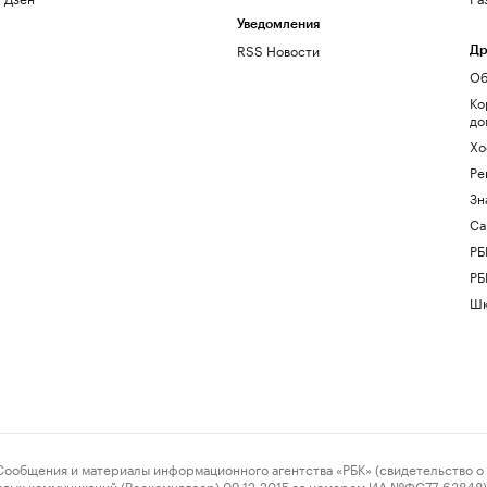
Уведомления
RSS Новости
Др
Об
Ко
до
Хо
Ре
Зн
Са
РБ
РБ
Шк
ения и материалы информационного агентства «РБК» (свидетельство о 
овых коммуникаций (Роскомнадзор) 09.12.2015 за номером ИА №ФС77-63848) 