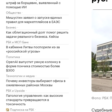
штраф за борщевик, выявленный с
помощью ИИ
Общество
Мишустин заявил о запуске единых
правил для маркетплейсов в ЕАЭС
Бизнес
Как облигационный долг помог решить
задачи реального бизнеса. Кейсы
РБК и МСП Банк
В кабмине Литвы поспорили из-за
«российской угрозы»
Политика
OpenAI выпустит умную колонку в
форме пончика стоимостью более
$300
Технологии и медиа
Почему инвесторы выбирают офисы в
оживленных районах Москвы
РБК и Upside
Патология управления: как высокие
Фото: РБК 
стандарты превращаются в
токсичность
Судебные
Подписка на РБК