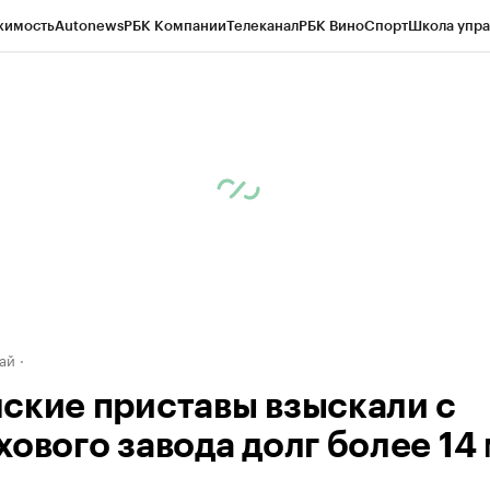
жимость
Autonews
РБК Компании
Телеканал
РБК Вино
Спорт
Школа упра
д
Стиль
Крипто
РБК Бизнес-среда
Дискуссионный клуб
Исследования
К
рагентов
Политика
Экономика
Бизнес
Технологии и медиа
Финансы
Рын
ай
ские приставы взыскали с
хового завода долг более 14