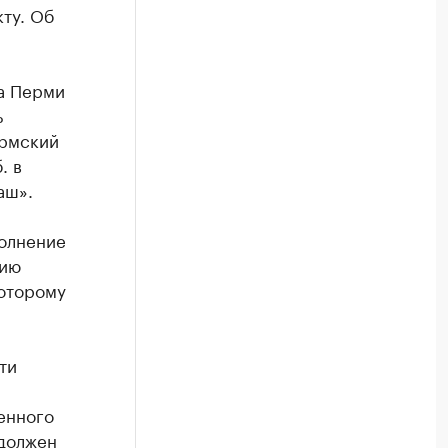
ту. Об
а Перми
ь
ермский
. в
аш».
полнение
нию
которому
ти
енного
 должен