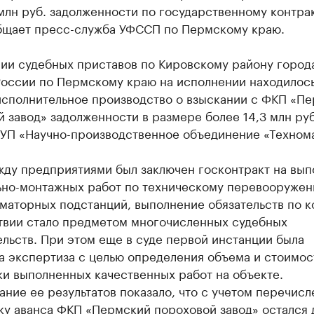
млн руб. задолженности по государственному контрак
бщает пресс-служба УФССП по Пермскому краю.
нии судебных приставов по Кировскому району город
оссии по Пермскому краю на исполнении находилос
исполнительное производство о взыскании с ФКП «П
 завод» задолженности в размере более 14,3 млн руб
ГУП «Научно-производственное объединение «Техном
жду предприятиями был заключен госконтракт на вы
ьно-монтажных работ по техническому перевооруже
маторных подстанций, выполнение обязательств по 
твии стало предметом многочисленных судебных
льств. При этом еще в суде первой инстанции была
а экспертиза с целью определения объема и стоимос
ки выполненных качественных работ на объекте.
ние ее результатов показало, что с учетом перечисл
ку аванса ФКП «Пермский пороховой завод» остался