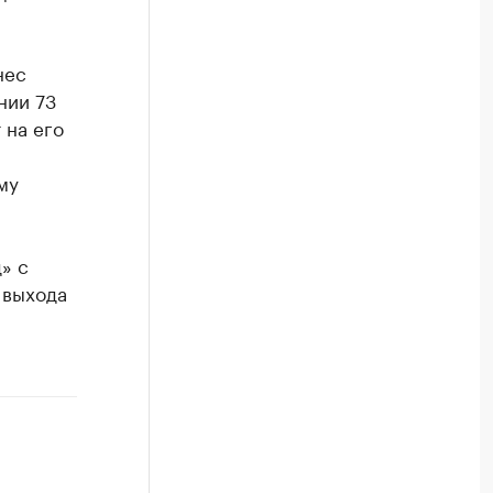
нес
нии 73
 на его
му
» с
 выхода