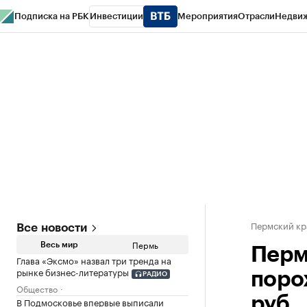
Подписка на РБК
Инвестиции
Мероприятия
Отрасли
Недви
РБК Курсы
РБК Life
Тренды
Визионеры
Национальные проекты
Горо
Спецпроекты СПб
Конференции СПб
Спецпроекты
Проверка конт
Пермский кр
Все новости
Пермь
Весь мир
Перм
Глава «Эксмо» назвал три тренда на
рынке бизнес-литературы
поро
РАДИО
Общество
руб.
В Подмосковье впервые выписали