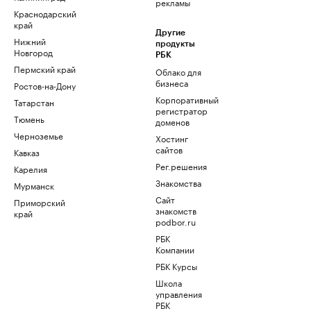
рекламы
Краснодарский
край
Другие
Нижний
продукты
Новгород
РБК
Пермский край
Облако для
бизнеса
Ростов-на-Дону
Корпоративный
Татарстан
регистратор
Тюмень
доменов
Черноземье
Хостинг
сайтов
Кавказ
Рег.решения
Карелия
Знакомства
Мурманск
Сайт
Приморский
знакомств
край
podbor.ru
РБК
Компании
РБК Курсы
Школа
управления
РБК