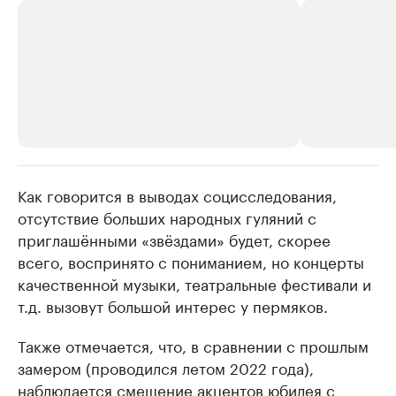
Как говорится в выводах социсследования,
РБК Компании
РБК Компании
отсутствие больших народных гуляний с
Крупнейшие производители и
Страховые к
приглашёнными «звёздами» будет, скорее
продавцы медийной продукции
присутствую
всего, воспринято с пониманием, но концерты
Ознакомьтесь с информацией в каталоге
Посмотрите в ката
качественной музыки, театральные фестивали и
т.д. вызовут большой интерес у пермяков.
Также отмечается, что, в сравнении с прошлым
замером (проводился летом 2022 года),
наблюдается смещение акцентов юбилея с