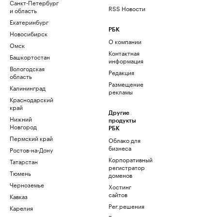
Санкт-Петербург
RSS Новости
и область
Екатеринбург
РБК
Новосибирск
О компании
Омск
Контактная
Башкортостан
информация
Вологодская
Редакция
область
Размещение
Калининград
рекламы
Краснодарский
край
Другие
Нижний
продукты
Новгород
РБК
Пермский край
Облако для
бизнеса
Ростов-на-Дону
Корпоративный
Татарстан
регистратор
Тюмень
доменов
Черноземье
Хостинг
сайтов
Кавказ
Рег.решения
Карелия