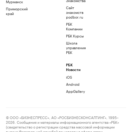
Знакомства
Мурманск
Сайт
Приморский
знакомств
край
podbor.ru
РБК
Компании
РБК Курсы
Школа
управления
РБК
РБК
Новости
iOS
Android
AppGallery
© ООО «БИЗНЕСПРЕСС», АО «РОСБИЗНЕСКОНСАЛТИНГ», 1995–
2026. Сообщения и материалы информационного агентства «РБК»
(свидетельство о регистрации средства массовой информации
выдано Федеральной службой по надзору в сфере связи,