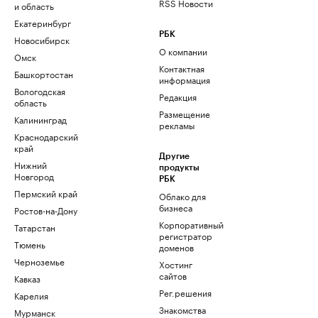
RSS Новости
и область
Екатеринбург
РБК
Новосибирск
О компании
Омск
Контактная
Башкортостан
информация
Вологодская
Редакция
область
Размещение
Калининград
рекламы
Краснодарский
край
Другие
Нижний
продукты
Новгород
РБК
Пермский край
Облако для
бизнеса
Ростов-на-Дону
Корпоративный
Татарстан
регистратор
Тюмень
доменов
Черноземье
Хостинг
сайтов
Кавказ
Рег.решения
Карелия
Знакомства
Мурманск