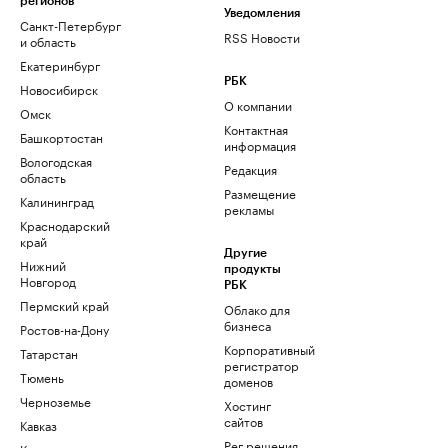
регионов
Уведомления
Санкт-Петербург
RSS Новости
и область
Екатеринбург
РБК
Новосибирск
О компании
Омск
Контактная
Башкортостан
информация
Вологодская
Редакция
область
Размещение
Калининград
рекламы
Краснодарский
край
Другие
Нижний
продукты
Новгород
РБК
Пермский край
Облако для
бизнеса
Ростов-на-Дону
Корпоративный
Татарстан
регистратор
Тюмень
доменов
Черноземье
Хостинг
сайтов
Кавказ
Рег.решения