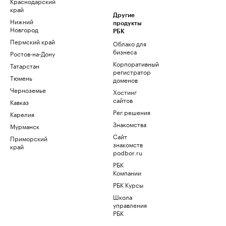
Краснодарский
край
Другие
Нижний
продукты
Новгород
РБК
Пермский край
Облако для
бизнеса
Ростов-на-Дону
Корпоративный
Татарстан
регистратор
Тюмень
доменов
Черноземье
Хостинг
сайтов
Кавказ
Рег.решения
Карелия
Знакомства
Мурманск
Сайт
Приморский
знакомств
край
podbor.ru
РБК
Компании
РБК Курсы
Школа
управления
РБК