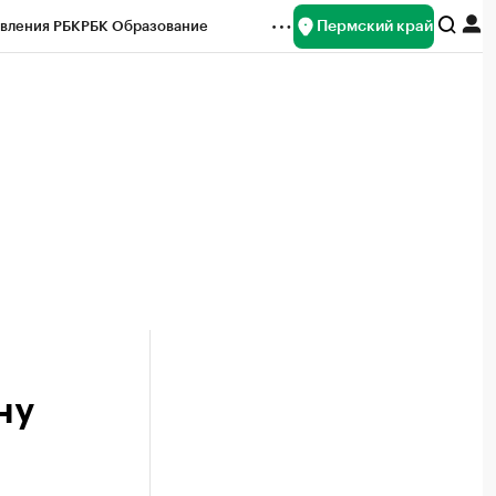
Пермский край
вления РБК
РБК Образование
редитные рейтинги
Франшизы
Газета
ок наличной валюты
ну