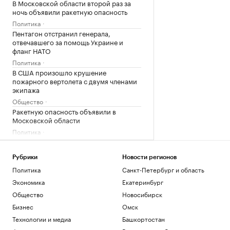
В Московской области второй раз за
ночь объявили ракетную опасность
Политика
Пентагон отстранил генерала,
отвечавшего за помощь Украине и
фланг НАТО
Политика
В США произошло крушение
пожарного вертолета с двумя членами
экипажа
Общество
Ракетную опасность объявили в
Московской области
Политика
В семи регионах, включая Московскую
область, объявили ракетную опасность
Рубрики
Новости регионов
Политика
Политика
Санкт-Петербург и область
Загрузить еще
Экономика
Екатеринбург
Общество
Новосибирск
Бизнес
Омск
Технологии и медиа
Башкортостан