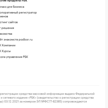
угие продукты РБК
лако для бизнеса
рпоративный регистратор
менов
стинг сайтов
г.решения
акомства
йт знакомств podbor.ru
К Компании
К Курсы
ола управления РБК
регистрации средства массовой информации выдано Федеральной
и сетевого издания «РБК» (свидетельство о регистрации средства
ор) 03.12.2021 за номером ЭЛ №ФС77-82385) сопровождаются