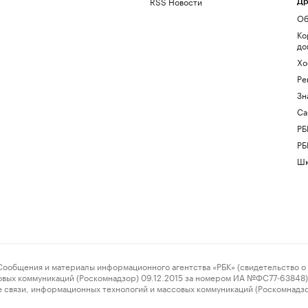
RSS Новости
Др
Об
Ко
до
Хо
Ре
Зн
Са
РБ
РБ
Шк
ения и материалы информационного агентства «РБК» (свидетельство о 
овых коммуникаций (Роскомнадзор) 09.12.2015 за номером ИА №ФС77-63848) 
 связи, информационных технологий и массовых коммуникаций (Роскомнадз