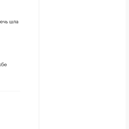
ечь шла
жбе