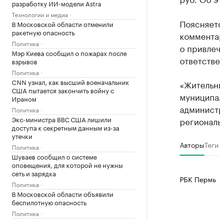
разработку ИИ-модели Astra
Технологии и медиа
Поясняет
В Московской области отменили
ракетную опасность
комментар
Политика
о привле
Мэр Киева сообщил о пожарах после
ответстве
взрывов
Политика
CNN узнал, как высший военачальник
«Жительн
США пытается закончить войну с
муниципал
Ираном
администр
Политика
Экс-министра ВВС США лишили
регионал
доступа к секретным данным из-за
утечки
Авторы
Теги
Политика
Шуваев сообщил о системе
оповещения, для которой не нужны
сеть и зарядка
РБК Пермь
Политика
В Московской области объявили
беспилотную опасность
Политика