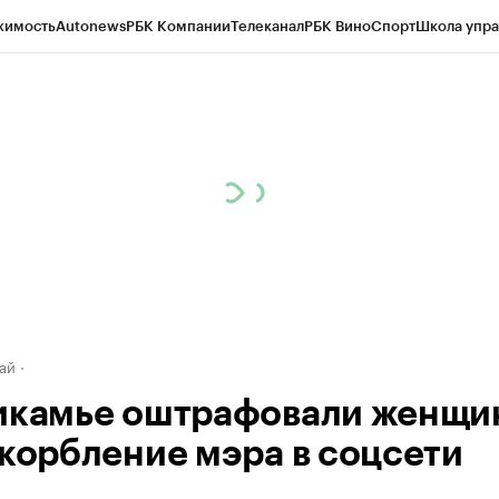
жимость
Autonews
РБК Компании
Телеканал
РБК Вино
Спорт
Школа упра
д
Стиль
Крипто
РБК Бизнес-среда
Дискуссионный клуб
Исследования
К
рагентов
Политика
Экономика
Бизнес
Технологии и медиа
Финансы
Рын
ай
икамье оштрафовали женщи
скорбление мэра в соцсети