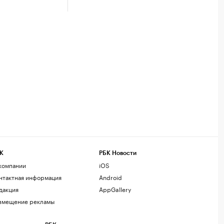
К
РБК Новости
компании
iOS
нтактная информация
Android
дакция
AppGallery
змещение рекламы