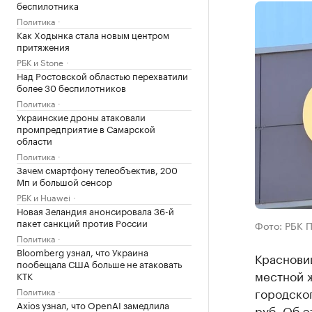
беспилотника
Политика
Как Ходынка стала новым центром
притяжения
РБК и Stone
Над Ростовской областью перехватили
более 30 беспилотников
Политика
Украинские дроны атаковали
промпредприятие в Самарской
области
Политика
Зачем смартфону телеобъектив, 200
Мп и большой сенсор
РБК и Huawei
Новая Зеландия анонсировала 36-й
пакет санкций против России
Фото: РБК 
Политика
Bloomberg узнал, что Украина
Краснови
пообещала США больше не атаковать
местной 
КТК
городског
Политика
Axios узнал, что OpenAI замедлила
руб. Об 