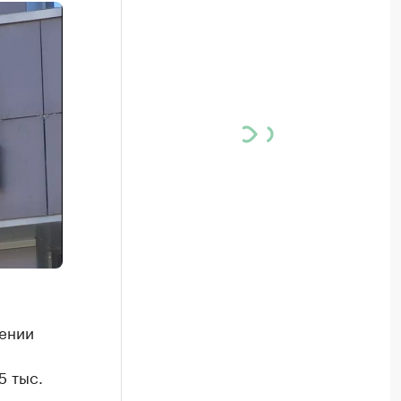
ении
5 тыс.