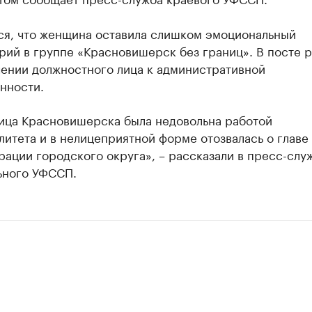
ся, что женщина оставила слишком эмоциональный
ий в группе «Красновишерск без границ». В посте р
чении должностного лица к административной
нности.
ица Красновишерска была недовольна работой
итета и в нелицеприятной форме отозвалась о главе
ации городского округа», – рассказали в пресс-слу
ьного УФССП.