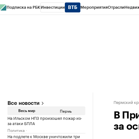
Подписка на РБК
Инвестиции
Мероприятия
Отрасли
Недви
РБК Курсы
РБК Life
Тренды
Визионеры
Национальные проекты
Горо
Спецпроекты СПб
Конференции СПб
Спецпроекты
Проверка конт
Пермский кр
Все новости
Пермь
Весь мир
В Пр
На Ильском НПЗ произошел пожар из-
за атаки БПЛА
за о
Политика
На подлете к Москве уничтожили три