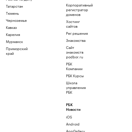
Корпоративный
Татарстан
регистратор
Тюмень
доменов
Черноземье
Хостинг
сайтов
Кавказ
Рег.решения
Карелия
Знакомства
Мурманск
Сайт
Приморский
знакомств
край
podbor.ru
РБК
Компании
РБК Курсы
Школа
управления
РБК
РБК
Новости
iOS
Android
AppGallery