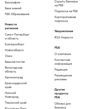
Скрыть баннеры
Биографии
на РБК
База знаний
Подписка на РБК
РБК Образование
Корпоративная
подписка
Новости
регионов
Уведомления
Санкт-Петербург
RSS Новости
и область
Екатеринбург
РБК
Новосибирск
О компании
Омск
Контактная
Башкортостан
информация
Вологодская
Редакция
область
Размещение
Калининград
рекламы
Краснодарский
край
Другие
Нижний
продукты
Новгород
РБК
Пермский край
Облако для
бизнеса
Ростов-на-Дону