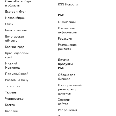
Санкт-Петербург
RSS Новости
и область
Екатеринбург
РБК
Новосибирск
О компании
Омск
Контактная
Башкортостан
информация
Вологодская
Редакция
область
Размещение
Калининград
рекламы
Краснодарский
край
Другие
Нижний
продукты
Новгород
РБК
Пермский край
Облако для
бизнеса
Ростов-на-Дону
Корпоративный
Татарстан
регистратор
Тюмень
доменов
Черноземье
Хостинг
сайтов
Кавказ
Рег.решения
Карелия
Знакомства