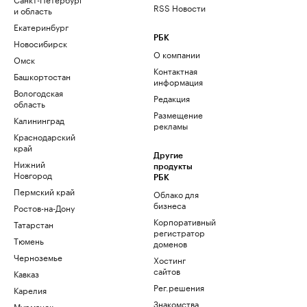
RSS Новости
и область
Екатеринбург
РБК
Новосибирск
О компании
Омск
Контактная
Башкортостан
информация
Вологодская
Редакция
область
Размещение
Калининград
рекламы
Краснодарский
край
Другие
Нижний
продукты
Новгород
РБК
Пермский край
Облако для
бизнеса
Ростов-на-Дону
Корпоративный
Татарстан
регистратор
Тюмень
доменов
Черноземье
Хостинг
сайтов
Кавказ
Рег.решения
Карелия
Знакомства
Мурманск