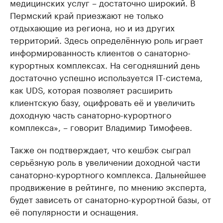
медицинских услуг – достаточно широкий. В
Крупные организации в
Крупнейшие
Пермский край приезжают не только
нефтегазовой промышленности
недвижимос
отдыхающие из региона, но и из других
Найдите и проверьте данные в каталоге
Посмотрите данные
территорий. Здесь определённую роль играет
информированность клиентов о санаторно-
курортных комплексах. На сегодняшний день
достаточно успешно используется IT-система,
как UDS, которая позволяет расширить
клиентскую базу, оцифровать её и увеличить
доходную часть санаторно-курортного
комплекса», – говорит Владимир Тимофеев.
Также он подтверждает, что кешбэк сыграл
серьёзную роль в увеличении доходной части
санаторно-курортного комплекса. Дальнейшее
продвижение в рейтинге, по мнению эксперта,
будет зависеть от санаторно-курортной базы, от
её популярности и оснащения.