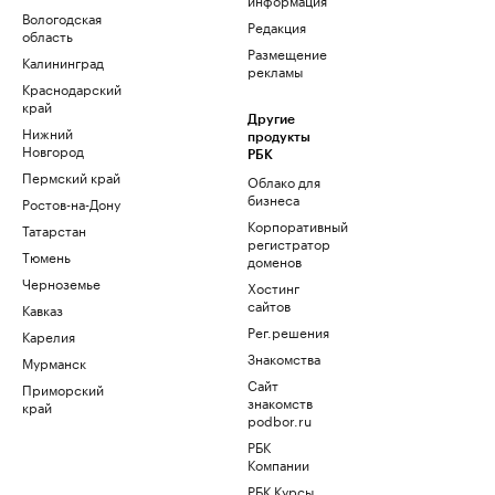
Вологодская
Редакция
область
Размещение
Калининград
рекламы
Краснодарский
край
Другие
Нижний
продукты
Новгород
РБК
Пермский край
Облако для
бизнеса
Ростов-на-Дону
Корпоративный
Татарстан
регистратор
Тюмень
доменов
Черноземье
Хостинг
сайтов
Кавказ
Рег.решения
Карелия
Знакомства
Мурманск
Сайт
Приморский
знакомств
край
podbor.ru
РБК
Компании
РБК Курсы