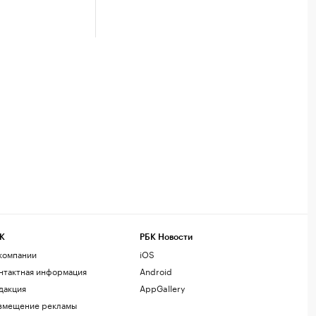
К
РБК Новости
компании
iOS
нтактная информация
Android
дакция
AppGallery
змещение рекламы