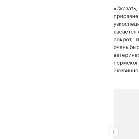
«Сказать,
приравне
узкоспец
касается 
секрет, ч
очень быс
ветеринар
пермског
Зюзвинце