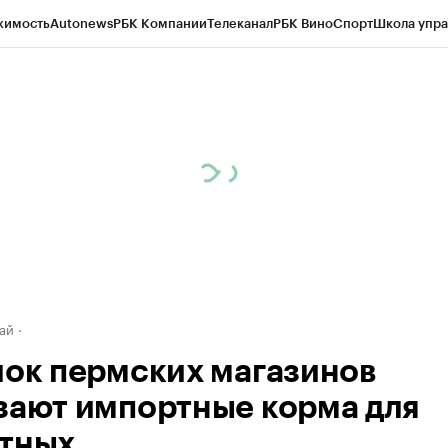
жимость
Autonews
РБК Компании
Телеканал
РБК Вино
Спорт
Школа упра
д
Стиль
Крипто
РБК Бизнес-среда
Дискуссионный клуб
Исследования
К
рагентов
Политика
Экономика
Бизнес
Технологии и медиа
Финансы
Рын
ай
лок пермских магазинов
зают импортные корма для
тных