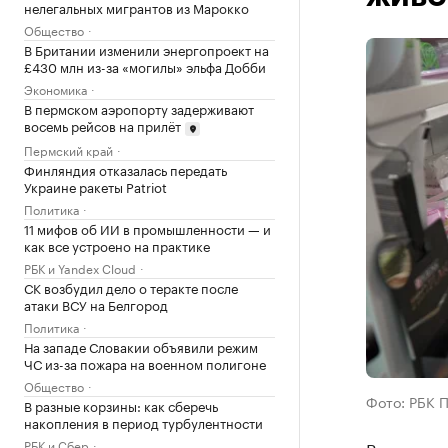
нелегальных мигрантов из Марокко
Общество
В Британии изменили энергопроект на
£430 млн из-за «могилы» эльфа Добби
Экономика
В пермском аэропорту задерживают
восемь рейсов на прилёт
Пермский край
Финляндия отказалась передать
Украине ракеты Patriot
Политика
11 мифов об ИИ в промышленности — и
как все устроено на практике
РБК и Yandex Cloud
СК возбудил дело о теракте после
атаки ВСУ на Белгород
Политика
На западе Словакии объявили режим
ЧС из-за пожара на военном полигоне
Общество
Фото: РБК 
В разные корзины: как сберечь
накопления в период турбулентности
РБК и Сбер
В пермски