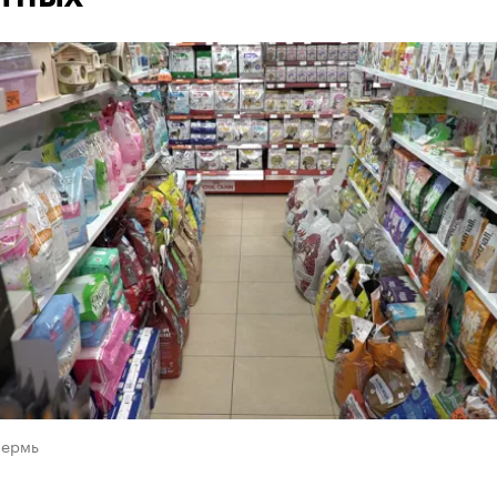
Пермь
х зоомагазинах корма для животных подорожали почт