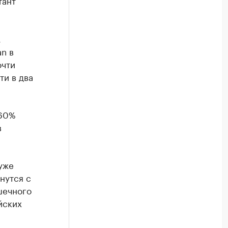
,
an в
очти
ти в два
-60%
в
уже
нутся с
шечного
йских