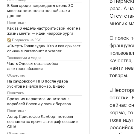
В Белгороде повреждены около 30
раза. А ч
многоэтажек после ночной атаки
Отсутств
дронов
многих м
Политика
Как за 6 недель настроить свой мозг на
жизнь мечты — идеи нейрохирурга
С полок 
Подписка на РБК
французс
«Смерть Голливуда». Кто и как срывает
слияние Paramount и Warner
пользовал
Технологии и медиа
качества,
Часть Одессы осталась без
найти нев
электроснабжения
товары.
Общество
На саудовском НПЗ после удара
хуситов начался пожар. Видео
«Некоторы
Политика
остатки. 
Британия нарастила мониторинг
кораблей России у своих берегов
сейчас он
Политика
корма, то
Актер Кристофер Ламберт потерял
тоже идут
сознание во время автограф-сессии в
российски
США
Общество
проблемы