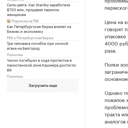
Сила цвета. Как Stanley заработала
пермског
$750 млн, продавая термосы
женщинам
Подписка на РБК
Цена на 
Как Петербургская биржа влияет на
говорят п
бизнес и экономику
упаковке 
РБК и Петербургская Биржа
4000 рубл
Три человека погибли при ночной
атаке на Белгород
раза.
Политика
Число погибших в ходе протестов в
Полки зоо
пакистанской зоне Кашмира достигло
89
загранич
Политика
основном 
Загрузить еще
Однако те
пожилое ж
проблемо
тракта ил
аналогов 