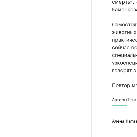
смерть»,
Каменков
Самостоя
животных
практиче
сейчас ес
специальн
узкоспеци
говорят э
Повтор ма
Авторы
Теги
Алёна Ката