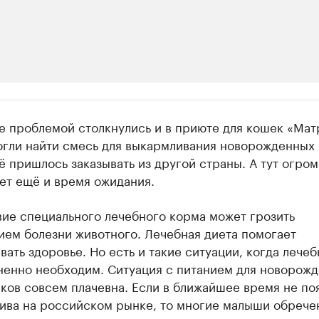
ии
е проблемой столкнулись и в приюте для кошек «Мат
шие производители и продавцы медийной п
огли найти смесь для выкармливания новорожденных 
ё пришлось заказывать из другой страны. А тут огро
 с информацией в каталоге
ет ещё и время ожидания.
вие специального лечебного корма может грозить
ием болезни животного. Лечебная диета помогает
ать здоровье. Но есть и такие ситуации, когда лече
ненно необходим. Ситуация с питанием для новорож
ков совсем плачевна. Если в ближайшее время не по
тива на российском рынке, то многие малыши обрече