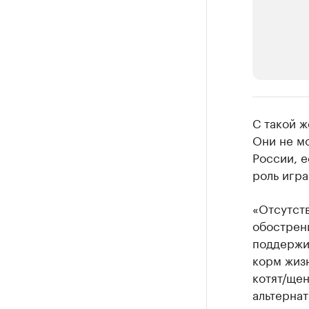
РБК Компан
С такой ж
Крупней
Они не м
России, е
Ознакомьтесь
роль игра
«Отсутст
обострен
поддержив
корм жиз
котят/щен
альтерна