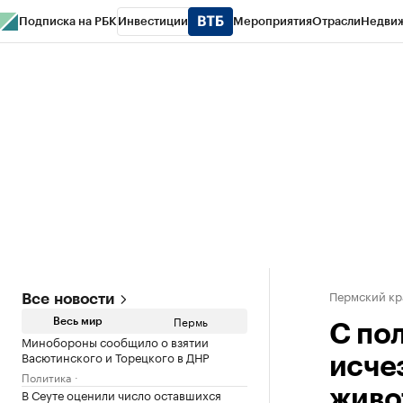
Подписка на РБК
Инвестиции
Мероприятия
Отрасли
Недви
РБК Курсы
РБК Life
Тренды
Визионеры
Национальные проекты
Горо
Спецпроекты СПб
Конференции СПб
Спецпроекты
Проверка конт
Пермский кр
Все новости
Пермь
Весь мир
С по
Минобороны сообщило о взятии
Васютинского и Торецкого в ДНР
исче
Политика
В Сеуте оценили число оставшихся
живо