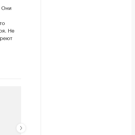
. Они
то
ря. Не
ареют