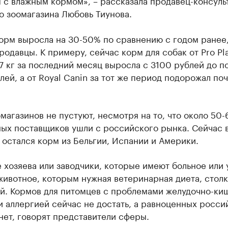
о зоомагазина Любовь Тиунова.
корм выросла на 30-50% по сравнению с годом ранее
родавцы. К примеру, сейчас корм для собак от Pro Pl
7 кг за последний месяц выросла с 3100 рублей до п
ей, а от Royal Canin за тот же период подорожал поч
магазинов не пустуют, несмотря на то, что около 50
ных поставщиков ушли с российского рынка. Сейчас 
остался корм из Бельгии, Испании и Америки.
 хозяева или заводчики, которые имеют больное или 
ивотное, которым нужная ветеринарная диета, столк
й. Кормов для питомцев с проблемами желудочно-ки
и аллергией сейчас не достать, а равноценных росси
нет, говорят представители сферы.