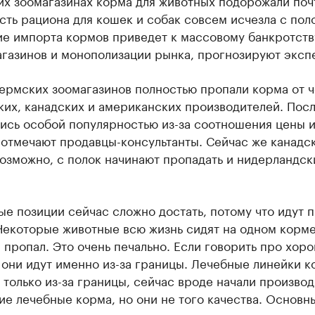
асть рациона для кошек и собак совсем исчезла с пол
ие импорта кормов приведет к массовому банкротств
агазинов и монополизации рынка, прогнозируют эксп
пермских зоомагазинов полностью пропали корма от 
ких, канадских и американских производителей. Пос
ись особой популярностью из-за соотношения цены 
 отмечают продавцы-консультанты. Сейчас же канадс
озможно, с полок начинают пропадать и нидерландск
е позиции сейчас сложно достать, потому что идут 
Некоторые животные всю жизнь сидят на одном корме
 пропал. Это очень печально. Если говорить про хор
 они идут именно из-за границы. Лечебные линейки 
 только из-за границы, сейчас вроде начали производ
е лечебные корма, но они не того качества. Основн
 с влажным кормом», – рассказала продавец-консуль