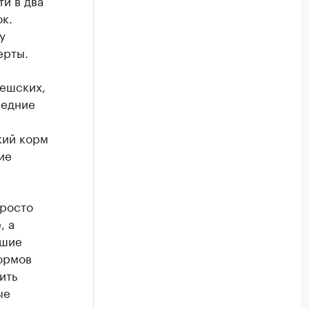
ок.
у
ерты.
чешских,
ледние
и
кий корм
ие
просто
, а
ошие
кормов
ить
ые
тант