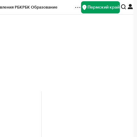
Пермский край
вления РБК
РБК Образование
редитные рейтинги
Франшизы
Газета
ок наличной валюты