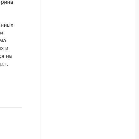
ерина
енных
ми
ма
ых и
ся на
ет,