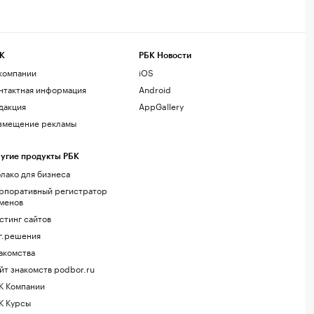
К
РБК Новости
компании
iOS
нтактная информация
Android
дакция
AppGallery
змещение рекламы
угие продукты РБК
лако для бизнеса
рпоративный регистратор
менов
стинг сайтов
г.решения
акомства
йт знакомств podbor.ru
К Компании
К Курсы