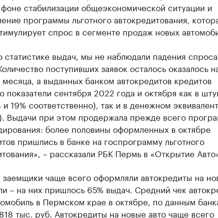
а фоне стабилизации общеэкономической ситуации и
ление программы льготного автокредитования, котор
тимулирует спрос в сегменте продаж новых автомоб
 статистике выдач, мы не наблюдали падения спроса
Количество поступивших заявок осталось оказалось н
 месяца, а выданных банком автокредитов кредитов
 показатели сентября 2022 года и октября как в шту
 и 19% соответственно), так и в денежном эквивален
). Выдачи при этом продержала прежде всего прогр
дирования: более половины оформленных в октябре
тов пришлись в банке на госпрограмму льготного
тования», – рассказали РБК Пермь в «Открытие Авто»
е заемщики чаще всего оформляли автокредиты на но
и – на них пришлось 65% выдач. Средний чек автокр
омобиль в Пермском крае в октябре, по данным банк
818 тыс. руб. Автокредиты на новые авто чаще всего