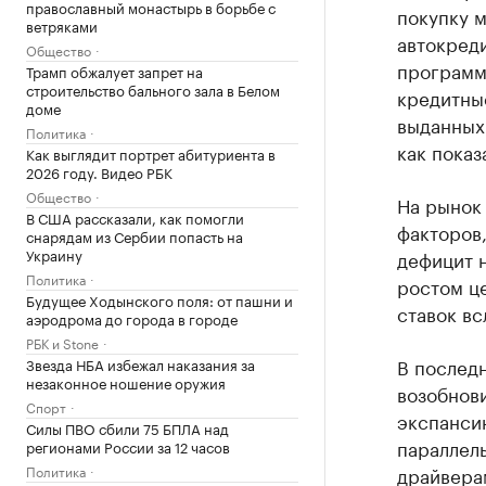
православный монастырь в борьбе с
покупку 
ветряками
автокреди
Общество
программ
Трамп обжалует запрет на
строительство бального зала в Белом
кредитные
доме
выданных
Политика
как показ
Как выглядит портрет абитуриента в
2026 году. Видео РБК
Общество
На рынок
В США рассказали, как помогли
факторов,
снарядам из Сербии попасть на
Украину
дефицит н
Политика
ростом це
Будущее Ходынского поля: от пашни и
ставок в
аэродрома до города в городе
РБК и Stone
В последн
Звезда НБА избежал наказания за
незаконное ношение оружия
возобнов
Спорт
экспанси
Силы ПВО сбили 75 БПЛА над
параллель
регионами России за 12 часов
Политика
драйвера