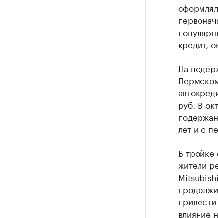
оформляли
первонач
популярн
кредит, о
На подер
Пермском 
автокреди
руб. В ок
подержан
лет и с п
В тройке
жители ре
Mitsubish
продолжит
привести 
влияние н