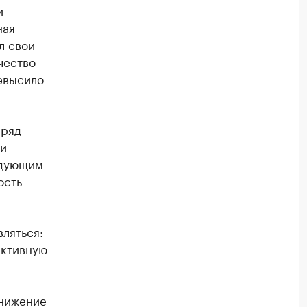
и
ная
л свои
чество
евысило
 ряд
 и
едующим
ость
ляться:
активную
снижение