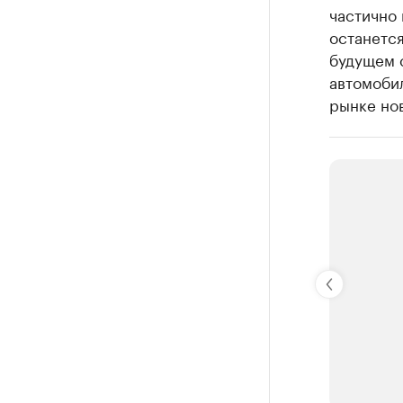
частично
останетс
будущем с
автомоби
рынке но