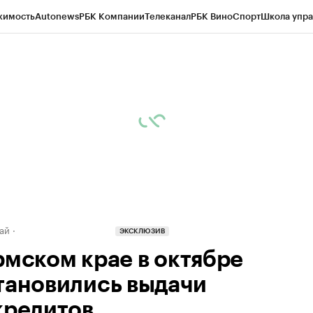
жимость
Autonews
РБК Компании
Телеканал
РБК Вино
Спорт
Школа упра
д
Стиль
Крипто
РБК Бизнес-среда
Дискуссионный клуб
Исследования
К
рагентов
Политика
Экономика
Бизнес
Технологии и медиа
Финансы
Рын
ай
ЭКСКЛЮЗИВ
рмском крае в октябре
тановились выдачи
кредитов