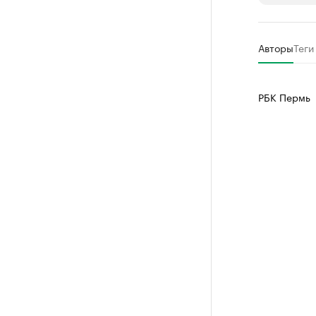
РБК Компан
Авторы
Теги
Крупней
Ознакомьтесь
РБК Пермь