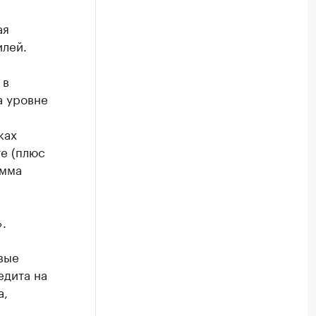
ая
илей.
 в
а уровне
ках
те (плюс
амма
.
вые
едита на
а,