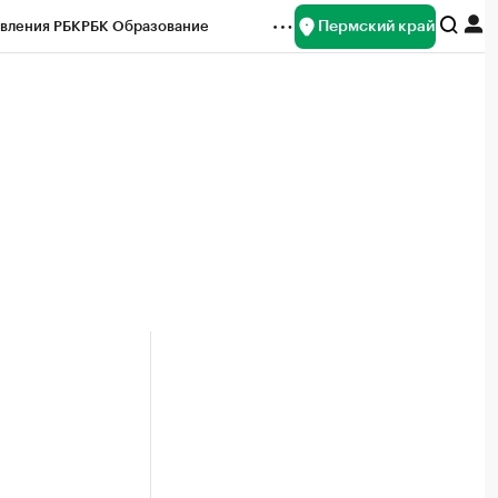
Пермский край
вления РБК
РБК Образование
редитные рейтинги
Франшизы
Газета
ок наличной валюты