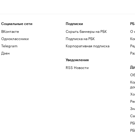
Социальные сети
Подписки
РБ
ВКонтакте
Скрыть баннеры на РБК
О 
Одноклассники
Подписка на РБК
Ко
Telegram
Корпоративная подписка
Ре
Дзен
Ра
Уведомления
RSS Новости
Др
Об
Ко
до
Хо
Ре
Зн
Са
РБ
РБ