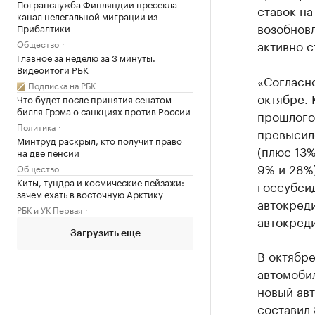
Погранслужба Финляндии пресекла
ставок н
канал нелегальной миграции из
возобнов
Прибалтики
активно с
Общество
Главное за неделю за 3 минуты.
Видеоитоги РБК
«Согласно
Подписка на РБК
октябре. 
Что будет после принятия сенатом
билля Грэма о санкциях против России
прошлого
Политика
превысило
Минтруд раскрыл, кто получит право
(плюс 13%
на две пенсии
9% и 28%
Общество
Киты, тундра и космические пейзажи:
госсубси
зачем ехать в восточную Арктику
автокреди
РБК и УК Первая
автокреди
Загрузить еще
В октябр
автомобил
новый авт
составил 