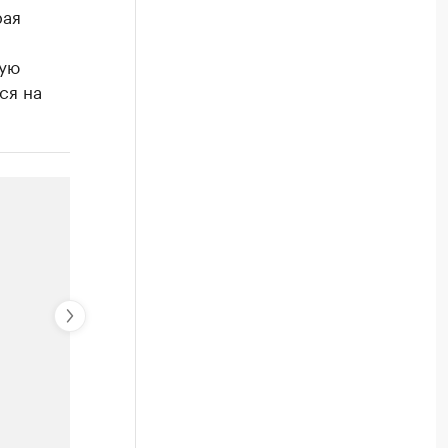
рая
вую
ся на