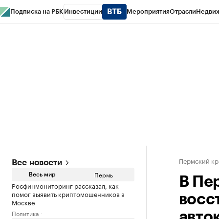
Подписка на РБК
Инвестиции
Мероприятия
Отрасли
Недви
РБК Курсы
РБК Life
Тренды
Визионеры
Национальные проекты
Горо
Спецпроекты СПб
Конференции СПб
Спецпроекты
Проверка конт
Пермский кр
Все новости
Пермь
Весь мир
В Пе
Росфинмониторинг рассказал, как
помог выявить криптомошенников в
восс
Москве
Политика
авто