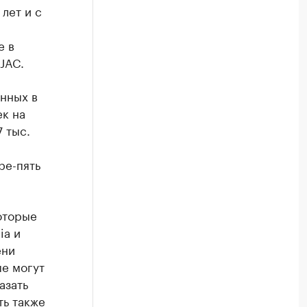
лет и с
е в
 JAC.
нных в
ек на
 тыс.
ре-пять
оторые
ia и
ени
ые могут
азать
ть также