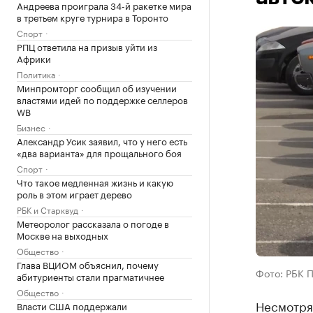
Андреева проиграла 34-й ракетке мира
в третьем круге турнира в Торонто
Спорт
РПЦ ответила на призыв уйти из
Африки
Политика
Минпромторг сообщил об изучении
властями идей по поддержке селлеров
WB
Бизнес
Александр Усик заявил, что у него есть
«два варианта» для прощального боя
Спорт
Что такое медленная жизнь и какую
роль в этом играет дерево
РБК и Старквуд
Метеоролог рассказала о погоде в
Москве на выходных
Общество
Глава ВЦИОМ объяснил, почему
Фото: РБК 
абитуриенты стали прагматичнее
Общество
Несмотря 
Власти США поддержали