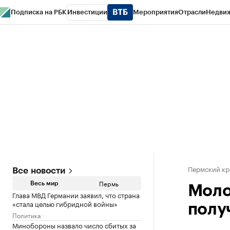
Подписка на РБК
Инвестиции
Мероприятия
Отрасли
Недви
РБК Курсы
РБК Life
Тренды
Визионеры
Национальные проекты
Горо
Спецпроекты СПб
Конференции СПб
Спецпроекты
Проверка конт
Пермский кр
Все новости
Пермь
Весь мир
Моло
Глава МВД Германии заявил, что страна
«стала целью гибридной войны»
полу
Политика
Минобороны назвало число сбитых за