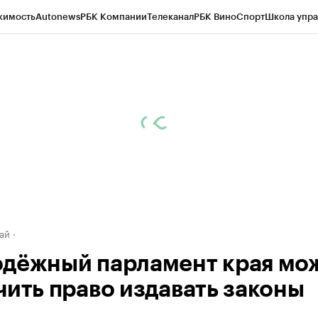
жимость
Autonews
РБК Компании
Телеканал
РБК Вино
Спорт
Школа упра
д
Стиль
Крипто
РБК Бизнес-среда
Дискуссионный клуб
Исследования
К
рагентов
Политика
Экономика
Бизнес
Технологии и медиа
Финансы
Рын
ай
дёжный парламент края мо
чить право издавать законы