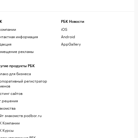
К
РБК Новости
компании
iOS
нтактная информация
Android
дакция
AppGallery
змещение рекламы
угие продукты РБК
лако для бизнеса
рпоративный регистратор
менов
стинг сайтов
г.решения
акомства
йт знакомств podbor.ru
К Компании
К Курсы
ола управления РБК