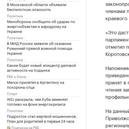
законопр
В Московской области объявили
беспилотную опасность
членами 
Политика
краевого 
Минобороны сообщило об ударах по
энергообъектам и аэродрому на
Украине
«Это дас
Политика
парламен
В МИД России заявили об оказании
отметил 
Румынией прямой военной помощи
Коротовск
Украине
Политика
Каким будет новый эпицентр деловой
Напомним,
активности на Ходынке
приведен
РБК и Stone
принят в 
Месси прилетел в Аргентину на
похороны отца
чтения за
Спорт
профильн
WSJ раскрыла, чем Куба заменяет
топливо на фоне энергокризиса
На данный
Политика
Подросток стал жертвой мошенников.
Приволжс
План для родителей в первые 24 часа
регионал
Подписка на РБК