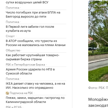
сутки воздушных целей ВСУ
Политика
Число погибших при атаке БПЛА на
Белгород выросло до пяти
Политика
В Первой лиге забили гол после
кульбита из аута
Спорт
В АТОР сообщили, что туристы из
России не жаловались на пляжи Аланьи
Общество
Как работает крупнейшая товарно-
сырьевая биржа страны
РБК и Петербургская Биржа
Армия России ударила по НПЗ в
Сумской области
Политика
IKEA делает ставку на человека, а не на
ИИ. Насколько это оправданно
Фото: РБК 
Подписка на РБК
Пляжи, замки, марципан: гастрогид по
Молодёжн
Калининградской области
законода
РБК и РСХБ