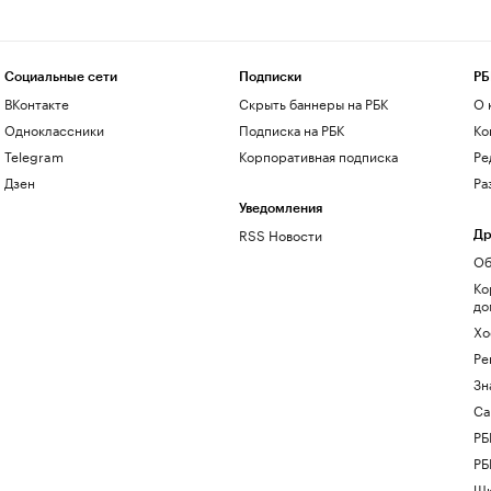
Социальные сети
Подписки
РБ
ВКонтакте
Скрыть баннеры на РБК
О 
Одноклассники
Подписка на РБК
Ко
Telegram
Корпоративная подписка
Ре
Дзен
Ра
Уведомления
RSS Новости
Др
Об
Ко
до
Хо
Ре
Зн
Са
РБ
РБ
Шк