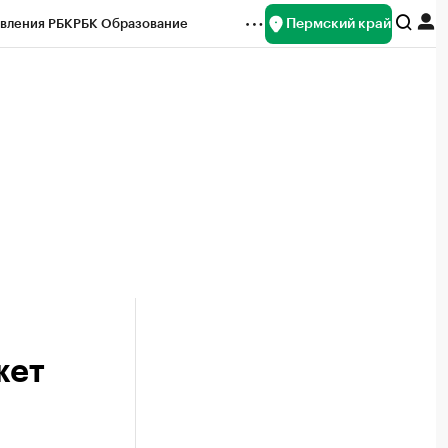
Пермский край
вления РБК
РБК Образование
редитные рейтинги
Франшизы
Газета
ок наличной валюты
жет