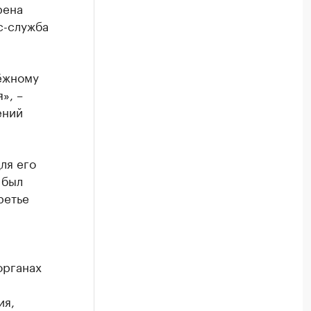
рена
с-служба
ёжному
», –
ений
ля его
 был
ретье
органах
ия,