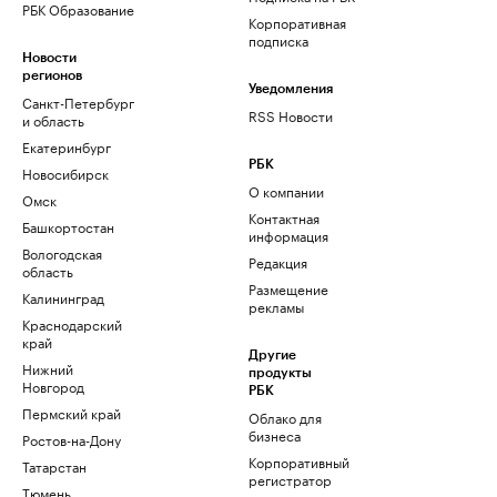
РБК Образование
Корпоративная
подписка
Новости
регионов
Уведомления
Санкт-Петербург
RSS Новости
и область
Екатеринбург
РБК
Новосибирск
О компании
Омск
Контактная
Башкортостан
информация
Вологодская
Редакция
область
Размещение
Калининград
рекламы
Краснодарский
край
Другие
Нижний
продукты
Новгород
РБК
Пермский край
Облако для
бизнеса
Ростов-на-Дону
Корпоративный
Татарстан
регистратор
Тюмень
доменов