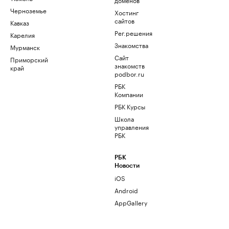
Черноземье
Хостинг
сайтов
Кавказ
Рег.решения
Карелия
Знакомства
Мурманск
Сайт
Приморский
знакомств
край
podbor.ru
РБК
Компании
РБК Курсы
Школа
управления
РБК
РБК
Новости
iOS
Android
AppGallery