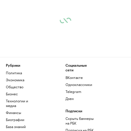
Рубрики
Социальные
сети
Политика
ВКонтакте
Экономика
Одноклассники
Общество
Telegram
Бизнес
Дзен
Технологии и
медиа
Финансы
Подписки
Скрыть баннеры
Биографии
на РБК
База знаний
Подписка на РБК