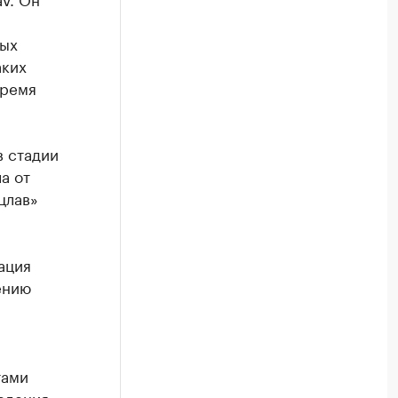
ных
аких
время
в стадии
а от
цлав»
ация
ению
тами
ведения