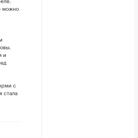
реле.
е можно
м
овы.
и и
лед
ерми с
я стала