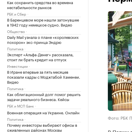
Как сохранить средства во времена
нестабильности рынков
РБК и Сбер
В Баренцевом море нашли затонувшее
в 1942 году немецкое судно. Видео
Общество
Daily Mail узнала о плане «королевских
похорон» экс-принца Эндрю
Политика
Эксперт «Альфа-Денег» рассказала,
стоит ли брать кредит на отпуск
Инвестиции
В Иране впервые за пять месяцев
показали кадры с Моджтабой Хаменеи.
Видео
Политика
Как облигационный долг помог решить
задачи реального бизнеса. Кейсы
РБК и МСП Банк
Военная операция на Украине. Онлайн
Фото: РБК 
Политика
Почему инвесторы выбирают офисы в
оживленных районах Москвы
В Перми з