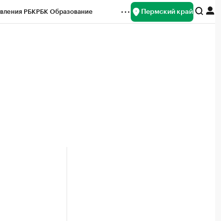
Пермский край
вления РБК
РБК Образование
редитные рейтинги
Франшизы
Газета
ок наличной валюты