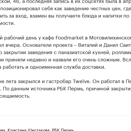
кой, 46, а последняя запись в их соцсетях была в ап
позиционировал себя как заведение честных цен, гд
ить за вход, взамен вы получаете блюда и напитки по
мости.
й рабочий день у кафе Foodmarket в Мотовилихинско
л вчера. Основатели проекта – Виталий и Данил Саит
 закрытии заведения с паназиатской кухней, роллам
и приняли недавно и назвали его очень сложным. Вс
 работать и одноименная служба доставки.
е лета закрылся и гастробар Twelve. Он работал в П
. По данным источника РБК Пермь, причиной закрыти
осещаемость.
ева, Кристина Шестакова, РБК Пермь