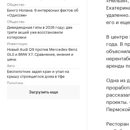
Общество
Екатерина
Бинго Нолана: 9 интересных фактов об
удаленно
«Одиссее»
его и ещ
Общество
Дивидендные гэпы в 2026 году: две
трети акций уже восстановили
В центре 
котировки
года. В п
Инвестиции
Новый Audi Q9 против Mercedes-Benz
объяснили
GLS и BMW X7. Сравнение, мнения и
нерентабе
цены
аренды п
Авто
Беспилотник задел кран и упал на
крышу строящегося дома в Уфе
Одна из д
Политика
проработа
Загрузить еще
рассказал
проекты. 
Пермской,
Ресторан