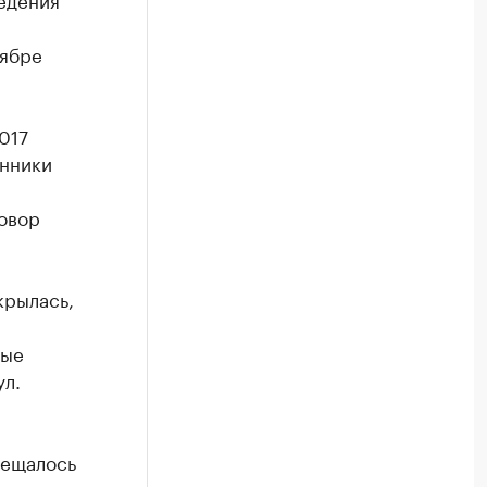
тябре
017
енники
овор
крылась,
вые
ул.
мещалось