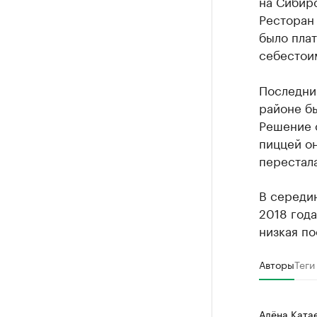
на Сибирс
Ресторан 
было плат
себестои
Последни
районе бы
Решение о
пиццей он
перестала
В середин
2018 года
низкая п
Авторы
Теги
Алёна Ката