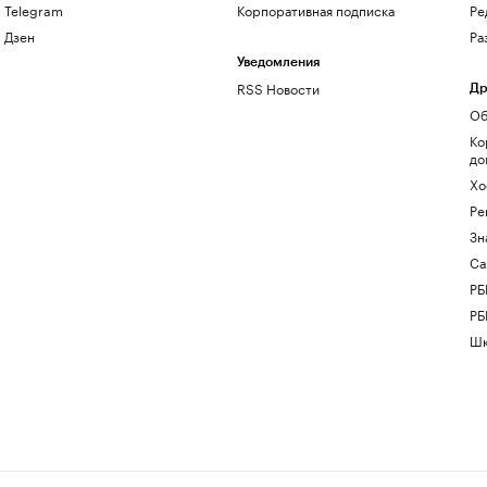
Telegram
Корпоративная подписка
Ре
Дзен
Ра
Уведомления
RSS Новости
Др
Об
Ко
до
Хо
Ре
Зн
Са
РБ
РБ
Шк