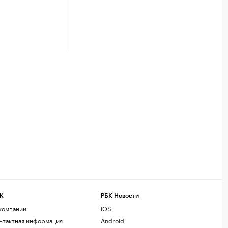
К
РБК Новости
компании
iOS
нтактная информация
Android