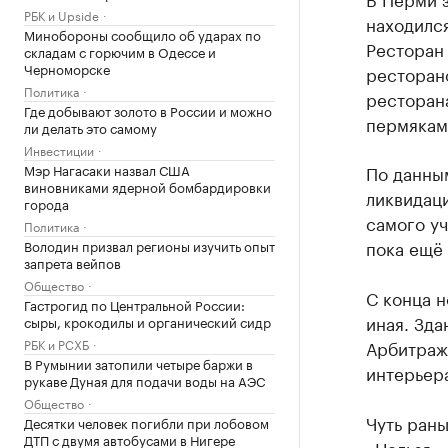
РБК и Upside
находился
Минобороны сообщило об ударах по
Ресторан 
складам с горючим в Одессе и
Черноморске
ресторано
Политика
ресторана
Где добывают золото в России и можно
пермякам
ли делать это самому
Инвестиции
Мэр Нагасаки назвал США
По данны
виновниками ядерной бомбардировки
ликвидаци
города
самого у
Политика
пока ещё
Володин призвал регионы изучить опыт
запрета вейпов
Общество
С конца н
Гастрогид по Центральной России:
иная. Зда
сыры, крокодилы и органический сидр
РБК и РСХБ
Арбитражн
В Румынии затопили четыре баржи в
интерьер
рукаве Дуная для подачи воды на АЭС
Общество
Чуть ран
Десятки человек погибли при лобовом
ДТП с двумя автобусами в Нигере
«Нельзя»,