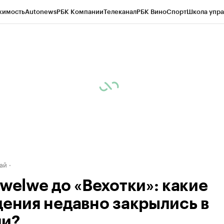
жимость
Autonews
РБК Компании
Телеканал
РБК Вино
Спорт
Школа упра
д
Стиль
Крипто
РБК Бизнес-среда
Дискуссионный клуб
Исследования
К
рагентов
Политика
Экономика
Бизнес
Технологии и медиа
Финансы
Рын
ай
Twelwe до «Вехотки»: какие
дения недавно закрылись в
и?