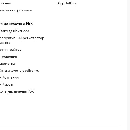
дакция
AppGallery
змещение рекламы
угие продукты РБК
лако для бизнеса
рпоративный регистратор
менов
стинг сайтов
г.решения
акомства
йт знакомств podbor.ru
К Компании
К Курсы
ола управления РБК