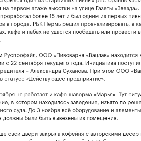
 на первом этаже высотки на улице Газеты «Звезда».
проработал более 15 лет и был одним из первых пив
в в городе. РБК Пермь решил проанализировать, в к
х, кафе и пабах не удастся пообедать или провести 
.
м Руспрофайл, ООО «Пивоварня «Вацлав» находится 
и с 22 сентября текущего года. Инициатива поступил
чредителя – Александра Суханова. При этом ООО «Ва
 в статусе «Действующее предприятие».
оября не работает и кафе-шаверма «Марья». Тут ситу
ние, в котором находилось заведение, изъято по реш
ого суда. До 3 ноября всё оборудование и элементы
а должны были быть вывезены из помещения.
ьше свои двери закрыла кофейня с авторскими десер
 которая работала на Сибирской, 57. Собственник за