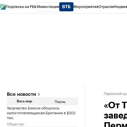
Подписка на РБК
Инвестиции
Мероприятия
Отрасли
Недви
РБК Курсы
РБК Life
Тренды
Визионеры
Национальные проекты
Горо
Спецпроекты СПб
Конференции СПб
Спецпроекты
Проверка конт
Пермский кр
Все новости
Пермь
Весь мир
«От 
Творчество Бэнкси обошлось
налогоплательщикам Британии в $202
заве
тыс.
Общество
Перм