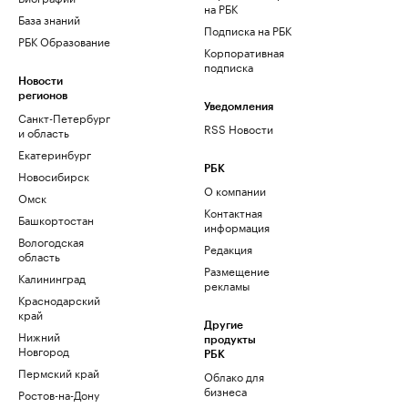
на РБК
База знаний
Подписка на РБК
РБК Образование
Корпоративная
подписка
Новости
регионов
Уведомления
Санкт-Петербург
RSS Новости
и область
Екатеринбург
РБК
Новосибирск
О компании
Омск
Контактная
Башкортостан
информация
Вологодская
Редакция
область
Размещение
Калининград
рекламы
Краснодарский
край
Другие
Нижний
продукты
Новгород
РБК
Пермский край
Облако для
бизнеса
Ростов-на-Дону