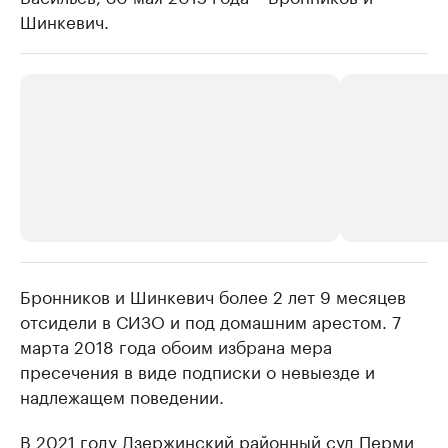
Шинкевич.
Бронников и Шинкевич более 2 лет 9 месяцев
РБК Компании
РБК Компании
отсидели в СИЗО и под домашним арестом. 7
Крупные организации в
Крупнейшие
марта 2018 года обоим избрана мера
нефтегазовой промышленности
недвижимос
пресечения в виде подписки о невыезде и
Найдите и проверьте данные в каталоге
Посмотрите данные
надлежащем поведении.
В 2021 году Дзержинский районный суд Перми