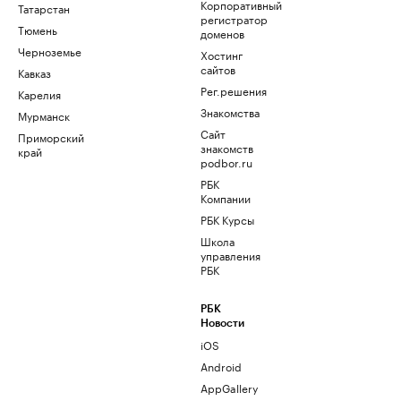
Корпоративный
Татарстан
регистратор
Тюмень
доменов
Черноземье
Хостинг
сайтов
Кавказ
Рег.решения
Карелия
Знакомства
Мурманск
Сайт
Приморский
знакомств
край
podbor.ru
РБК
Компании
РБК Курсы
Школа
управления
РБК
РБК
Новости
iOS
Android
AppGallery