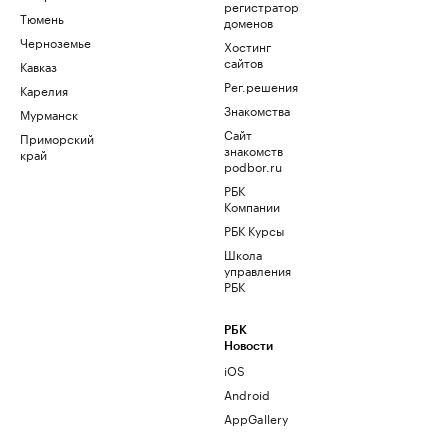
регистратор
Тюмень
доменов
Черноземье
Хостинг
сайтов
Кавказ
Рег.решения
Карелия
Знакомства
Мурманск
Сайт
Приморский
знакомств
край
podbor.ru
РБК
Компании
РБК Курсы
Школа
управления
РБК
РБК
Новости
iOS
Android
AppGallery