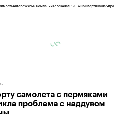
жимость
Autonews
РБК Компании
Телеканал
РБК Вино
Спорт
Школа упра
д
Стиль
Крипто
РБК Бизнес-среда
Дискуссионный клуб
Исследования
К
рагентов
Политика
Экономика
Бизнес
Технологии и медиа
Финансы
Рын
ай
орту самолета с пермяками
икла проблема с наддувом
ны