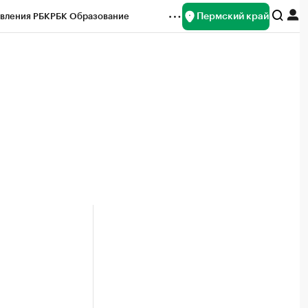
Пермский край
вления РБК
РБК Образование
редитные рейтинги
Франшизы
Газета
ок наличной валюты