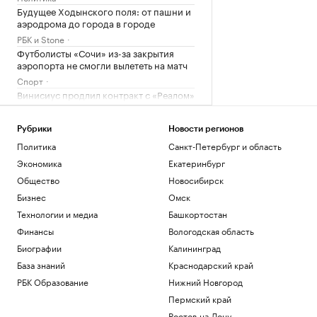
Будущее Ходынского поля: от пашни и
аэродрома до города в городе
РБК и Stone
Футболисты «Сочи» из-за закрытия
аэропорта не смогли вылететь на матч
Спорт
Винисиус продлил контракт с «Реалом»
на фоне слухов об уходе в «Арсенал»
Спорт
Рубрики
Новости регионов
Российский прыгун в воду взял второе
Политика
Санкт-Петербург и область
золото на чемпионате Европы
Экономика
Екатеринбург
Спорт
Общество
Новосибирск
Загрузить еще
Бизнес
Омск
Технологии и медиа
Башкортостан
Финансы
Вологодская область
Биографии
Калининград
База знаний
Краснодарский край
РБК Образование
Нижний Новгород
Пермский край
Ростов-на-Дону