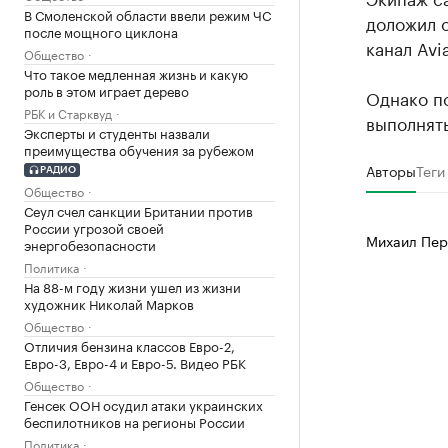
В Смоленской области ввели режим ЧС
доложил 
после мощного циклона
канал Avi
Общество
Что такое медленная жизнь и какую
роль в этом играет дерево
Однако п
РБК и Старквуд
выполнять
Эксперты и студенты назвали
преимущества обучения за рубежом
Авторы
Теги
РАДИО
Общество
Сеул счел санкции Британии против
России угрозой своей
Михаил Пер
энергобезопасности
Политика
На 88-м году жизни ушел из жизни
художник Николай Марков
Общество
Отличия бензина классов Евро-2,
Евро-3, Евро-4 и Евро-5. Видео РБК
Общество
Генсек ООН осудил атаки украинских
беспилотников на регионы России
Политика