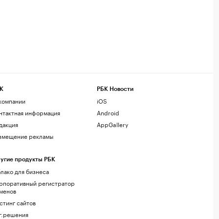
К
РБК Новости
компании
iOS
нтактная информация
Android
дакция
AppGallery
змещение рекламы
угие продукты РБК
лако для бизнеса
рпоративный регистратор
менов
стинг сайтов
г.решения