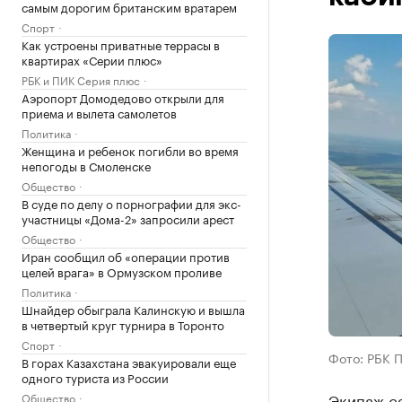
самым дорогим британским вратарем
Спорт
Как устроены приватные террасы в
квартирах «Серии плюс»
РБК и ПИК Серия плюс
Аэропорт Домодедово открыли для
приема и вылета самолетов
Политика
Женщина и ребенок погибли во время
непогоды в Смоленске
Общество
В суде по делу о порнографии для экс-
участницы «Дома-2» запросили арест
Общество
Иран сообщил об «операции против
целей врага» в Ормузском проливе
Политика
Шнайдер обыграла Калинскую и вышла
в четвертый круг турнира в Торонто
Спорт
Фото: РБК 
В горах Казахстана эвакуировали еще
одного туриста из России
Экипаж с
Общество