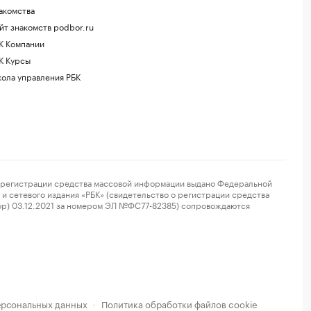
акомства
йт знакомств podbor.ru
К Компании
К Курсы
ола управления РБК
регистрации средства массовой информации выдано Федеральной
и сетевого издания «РБК» (свидетельство о регистрации средства
ор) 03.12.2021 за номером ЭЛ №ФС77-82385) сопровождаются
ерсональных данных
Политика обработки файлов cookie
·