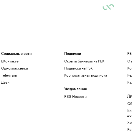
Социальные сети
Подписки
РБ
ВКонтакте
Скрыть баннеры на РБК
О 
Одноклассники
Подписка на РБК
Ко
Telegram
Корпоративная подписка
Ре
Дзен
Ра
Уведомления
RSS Новости
Др
Об
Ко
до
Хо
Ре