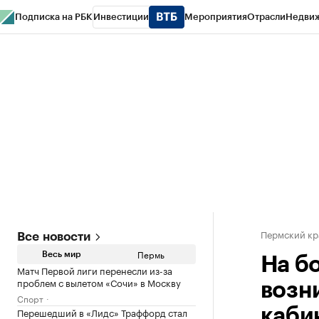
Подписка на РБК
Инвестиции
Мероприятия
Отрасли
Недви
РБК Курсы
РБК Life
Тренды
Визионеры
Национальные проекты
Горо
Спецпроекты СПб
Конференции СПб
Спецпроекты
Проверка конт
Пермский кр
Все новости
Пермь
Весь мир
На б
Матч Первой лиги перенесли из-за
проблем с вылетом «Сочи» в Москву
возн
Спорт
Перешедший в «Лидс» Траффорд стал
каби