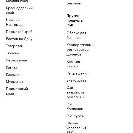
Калининград
рекламы
Краснодарский
край
Другие
Нижний
продукты
Новгород
РБК
Пермский край
Облако для
бизнеса
Ростов-на-Дону
Корпоративный
Татарстан
регистратор
Тюмень
доменов
Черноземье
Хостинг
сайтов
Кавказ
Рег.решения
Карелия
Знакомства
Мурманск
Сайт
Приморский
знакомств
край
podbor.ru
РБК
Компании
РБК Курсы
Школа
управления
РБК