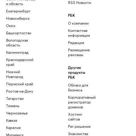
RSS Новости
и область
Екатеринбург
РБК
Новосибирск
О компании
Омск
Контактная
Башкортостан
информация
Вологодская
Редакция
область
Размещение
Калининград
рекламы
Краснодарский
край
Другие
Нижний
продукты
Новгород
РБК
Пермский край
Облако для
бизнеса
Ростов-на-Дону
Корпоративный
Татарстан
регистратор
Тюмень
доменов
Черноземье
Хостинг
сайтов
Кавказ
Рег.решения
Карелия
Знакомства
Мурманск