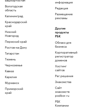
информация
Вологодская
Редакция
область
Размещение
Калининград
рекламы
Краснодарский
край
Другие
Нижний
продукты
Новгород
РБК
Пермский край
Облако для
бизнеса
Ростов-на-Дону
Корпоративный
Татарстан
регистратор
Тюмень
доменов
Черноземье
Хостинг
сайтов
Кавказ
Рег.решения
Карелия
Знакомства
Мурманск
Сайт
Приморский
знакомств
край
podbor.ru
РБК
Компании