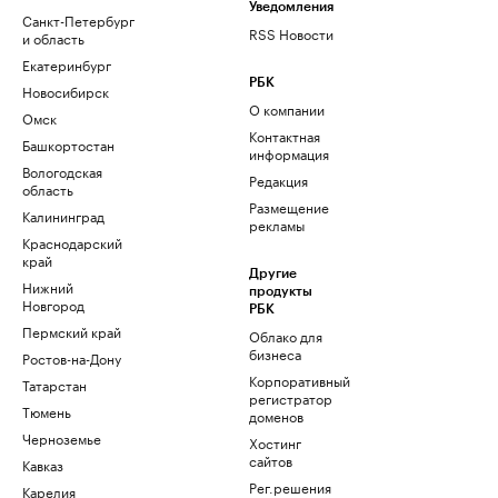
Уведомления
Санкт-Петербург
RSS Новости
и область
Екатеринбург
РБК
Новосибирск
О компании
Омск
Контактная
Башкортостан
информация
Вологодская
Редакция
область
Размещение
Калининград
рекламы
Краснодарский
край
Другие
Нижний
продукты
Новгород
РБК
Пермский край
Облако для
бизнеса
Ростов-на-Дону
Корпоративный
Татарстан
регистратор
Тюмень
доменов
Черноземье
Хостинг
сайтов
Кавказ
Рег.решения
Карелия