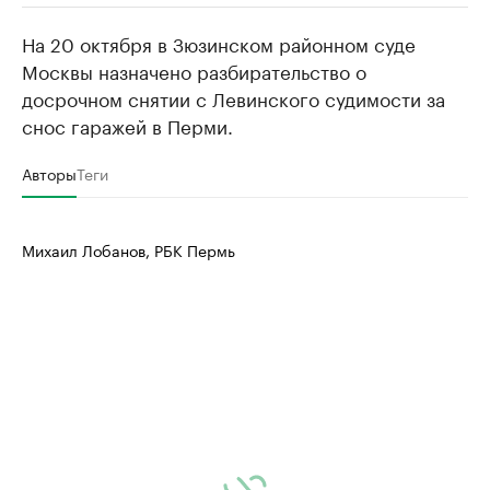
На 20 октября в Зюзинском районном суде
РБК Компании
РБК Компании
Москвы назначено разбирательство о
Крупные организации в
Крупнейшие
досрочном снятии с Левинского судимости за
нефтегазовой промышленности
недвижимос
снос гаражей в Перми.
Найдите и проверьте данные в каталоге
Посмотрите данные
Авторы
Теги
Михаил Лобанов, РБК Пермь