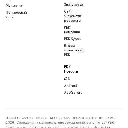
Знакомства
Мурманск
Сайт
Приморский
знакомств
край
podbor.ru
РБК
Компании
РБК Курсы
Школа
управления
РБК
РБК
Новости
iOS
Android
AppGallery
© ООО «БИЗНЕСПРЕСС», АО «РОСБИЗНЕСКОНСАЛТИНГ», 1995–
2026. Сообщения и материалы информационного агентства «РБК»
(свидетельство о регистрации средства массовой информации