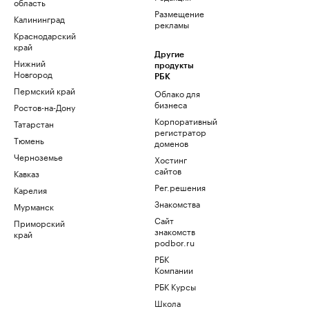
область
Размещение
Калининград
рекламы
Краснодарский
край
Другие
Нижний
продукты
Новгород
РБК
Пермский край
Облако для
бизнеса
Ростов-на-Дону
Корпоративный
Татарстан
регистратор
Тюмень
доменов
Черноземье
Хостинг
сайтов
Кавказ
Рег.решения
Карелия
Знакомства
Мурманск
Сайт
Приморский
знакомств
край
podbor.ru
РБК
Компании
РБК Курсы
Школа